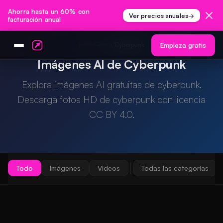
Ahorra hasta un 60% con
Ver precios anuales
→
facturación anual
Inicio
Galería
/
/
Cyberpunk
Empieza gratis
Imágenes AI de Cyberpunk
Explora imágenes AI gratuitas de cyberpunk.
Descarga fotos HD de cyberpunk con licencia
CC BY 4.0.
Todo
Imágenes
Vídeos
Todas las categorías