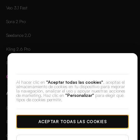
Veo 3.1 Fast
Sora 2 Pro
Seedance 2.0
Kling 2.6 Pro
Runway Gen-4.5
Valoramos tu privacidad
Comparar todos los modelos
→
Al hacer clic en
"Aceptar todas las cookies"
, aceptas el
almacenamiento de cookies en tu dispositivo para mejorar
la navegación, analizar el uso y apoyar nuestras acciones
APLICACIONES
de marketing. Haz clic en
"Personalizar"
para elegir qué
tipos de cookies permitir.
Retoque de piel
ACEPTAR TODAS LAS COOKIES
Retoque
Quitar fondo