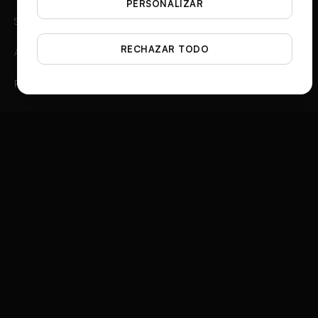
PERSONALIZAR
Spotlight
RECHAZAR TODO
Ángulos de foto
Flat Lay Studio
De outfit a imagen
Generador de Escenas
Creador de Vídeo de Moda
Marco 3D de Instagram
Generador de anuncios de producto
Social Media Ad Studio
Compositor de Anuncios de Vídeo