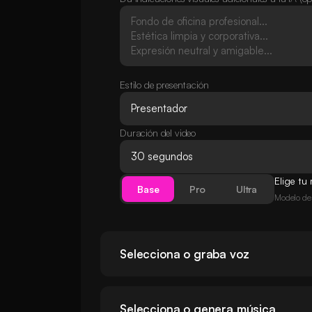
Estilo de presentación
Duración del video
Elige t
Base
Pro
Ultra
Modelo de 
Selecciona o graba voz
Selecciona o genera música