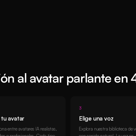
ión al avatar parlante en 
3
 tu avatar
Elige una voz
ona entre avatares IA realistas,
Explora nuestra biblioteca de 
os o profesionales. Cada tipo
con sonido natural. La voz se