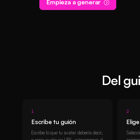
Empieza a generar
Del gu
1
2
Escribe tu guión
Elige
Escribe lo que tu avatar debería decir,
Selecci
o pega cualquier URL, extraeremos el
animad