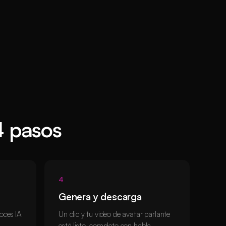
4 pasos
4
Genera y descarga
voces IA
Un clic y tu video de avatar parlante
está listo, completo con habla