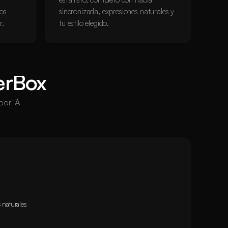
los
sincronizada, expresiones naturales y
r.
tu estilo elegido.
erBox
por IA
 naturales