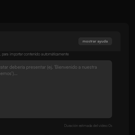
mostrar ayuda
RL para importar contenido automáticamente
Duración estimada del vídeo: 0s