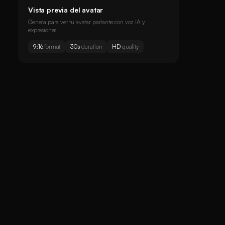
Vista previa del avatar
Genera para ver tu avatar parlante con voz IA y
expresiones.
9:16
format
30s
duration
HD
quality