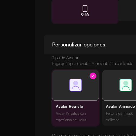
9:16
Personalizar opciones
Tipo de Avatar
Elige qué tipo de avatar IA presentará tu contenido
Avatar Realista
Avatar Animado
Avatar IA realista con
Personaje animado
expresiones naturales
estilizado
Da indicaciones visuales adicionales a la IA (op