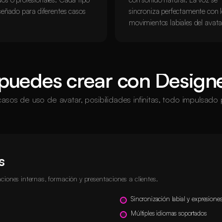
señado para diferentes casos
sincroniza perfectamente con 
movimientos labiales del avata
puedes crear con Design
casos de uso de avatar, posibilidades infinitas, todo impulsado 
s
iones internas, formación y presentaciones a clientes.
Sincronización labial y expresiones
Múltiples idiomas soportados