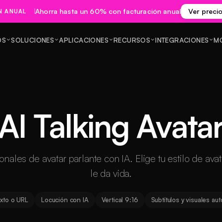
Ahorra hasta un 60% con facturación anual
Ver preci
N ANUAL
OS
SOLUCIONES
APLICACIONES
RECURSOS
INTEGRACIONES
M
AI Talking Avata
nales de avatar parlante con IA. Elige tu estilo de avata
le da vida.
exto o URL
Locución con IA
Vertical 9:16
Subtítulos y visuales au