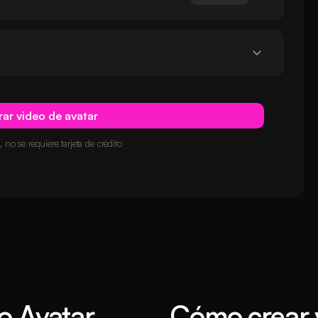
ar video de avatar
, no se requiere tarjeta de crédito
o Avatar
Cómo crear 