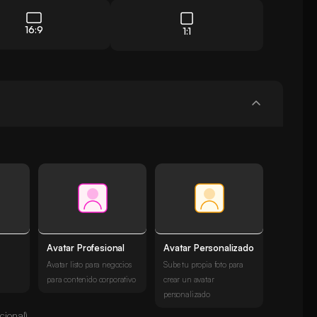
16:9
1:1
Avatar Profesional
Avatar Personalizado
Avatar listo para negocios
Sube tu propia foto para
para contenido corporativo
crear un avatar
personalizado
cional)