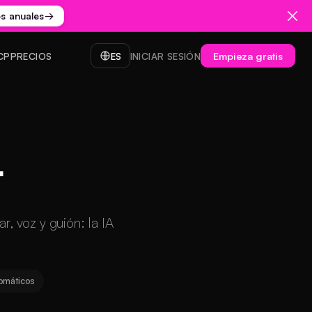
os anuales
→
Empieza gratis
CP
PRECIOS
ES
INICIAR SESIÓN
r
r, voz y guión: la IA
tomáticos