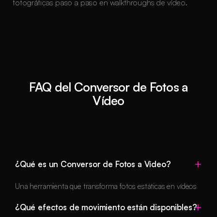
fotográficas paso a paso en walkthroughs de vídeo.
FAQ del Conversor de Fotos a
Vídeo
¿Qué es un Conversor de Fotos a Vídeo?
Una herramienta que transforma fotos estáticas en vídeos
dinámicos con efectos de movimiento, música y narración
¿Qué efectos de movimiento están disponibles?
usando IA.