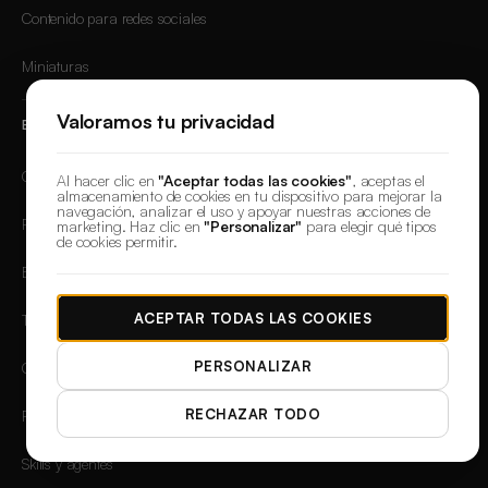
Contenido para redes sociales
Miniaturas
Valoramos tu privacidad
EXPLORAR
Galería
Al hacer clic en
"Aceptar todas las cookies"
, aceptas el
almacenamiento de cookies en tu dispositivo para mejorar la
navegación, analizar el uso y apoyar nuestras acciones de
Plantillas IA
marketing. Haz clic en
"Personalizar"
para elegir qué tipos
de cookies permitir.
Biblioteca de prompts
ACEPTAR TODAS LAS COOKIES
Técnicas
PERSONALIZAR
Comunidad
RECHAZAR TODO
Personas IA
Skills y agentes