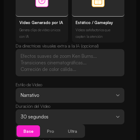
Vídeo Generado por IA
Estático / Gameplay
Genera clips de vídeo únicos
Vídeos satisfactorios que
con IA
captan la atención
Da directrices visuales extra a la IA (opcional)
Estilo de Vídeo
Duración del Vídeo
Base
Pro
Ultra