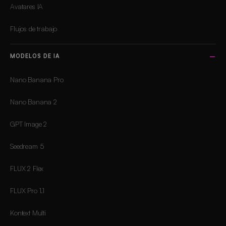
Avatares IA
Flujos de trabajo
MODELOS DE IA
Nano Banana Pro
Nano Banana 2
GPT Image 2
Seedream 5
FLUX 2 Flex
FLUX Pro 1.1
Kontext Multi