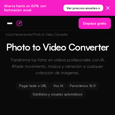
Ahorra hasta un 60% con
Ver precios anuales
→
facturación anual
Empieza gratis
Inicio
Herramientas
Photo to Video Converter
Photo to Video Converter
Transforma tus fotos en vídeos profesionales con IA.
Añade movimiento, música y narración a cualquier
colección de imágenes.
Pegar texto o URL
Voz IA
Panorámico 16:9
Subtítulos y visuales automáticos