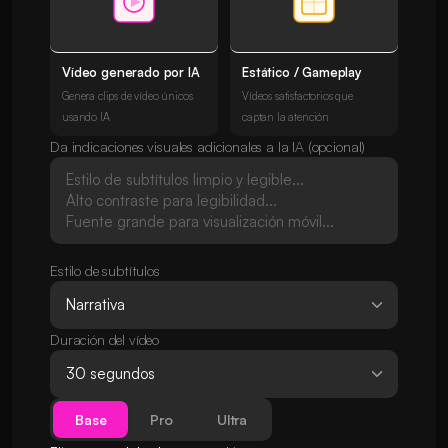
Vídeo generado por IA
Estático / Gameplay
Genera clips de vídeo únicos
Vídeos satisfactorios que
usando IA
captan la atención
Da indicaciones visuales adicionales a la IA (opcional)
Estilo de subtítulos
Duración del vídeo
Base
Pro
Ultra