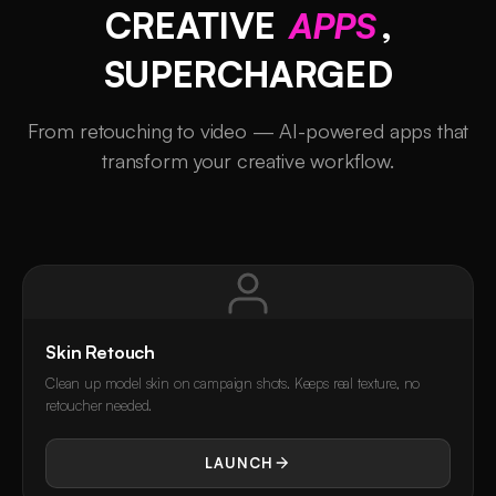
CREATIVE
APPS
,
SUPERCHARGED
From retouching to video — AI-powered apps that
transform your creative workflow.
Skin Retouch
Clean up model skin on campaign shots. Keeps real texture, no
retoucher needed.
LAUNCH