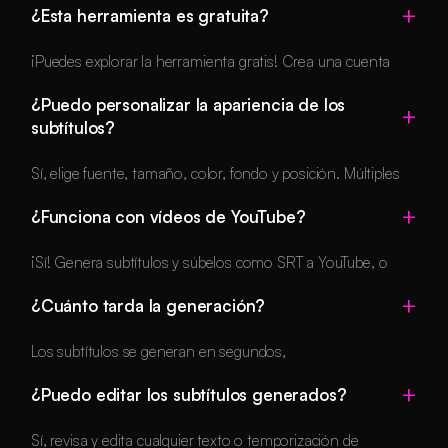
¿Esta herramienta es gratuita?
temporización original. Así puedes subtitular un mismo
vídeo para varios mercados sin volver a sincronizar nada.
¡Puedes explorar la herramienta gratis! Crea una cuenta
Revisa las líneas traducidas antes de exportar, porque la
gratuita para empezar a generar subtítulos.
traducción automática puede necesitar pequeños ajustes de
¿Puedo personalizar la apariencia de los
tono y de expresión local.
subtítulos?
Sí, elige fuente, tamaño, color, fondo y posición. Múltiples
estilos predefinidos disponibles.
¿Funciona con vídeos de YouTube?
¡Sí! Genera subtítulos y súbelos como SRT a YouTube, o
pega la transcripción de YouTube para editar.
¿Cuánto tarda la generación?
Los subtítulos se generan en segundos,
independientemente de la duración del vídeo.
¿Puedo editar los subtítulos generados?
Sí, revisa y edita cualquier texto o temporización de