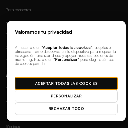
Para creadores
Fotografía de producto
Valoramos tu privacidad
Creación de anuncios
Al hacer clic en
"Aceptar todas las cookies"
, aceptas el
Contenido para redes sociales
almacenamiento de cookies en tu dispositivo para mejorar la
navegación, analizar el uso y apoyar nuestras acciones de
marketing. Haz clic en
"Personalizar"
para elegir qué tipos
Miniaturas
de cookies permitir.
EXPLORAR
ACEPTAR TODAS LAS COOKIES
Galería
PERSONALIZAR
Plantillas IA
RECHAZAR TODO
Biblioteca de prompts
Técnicas