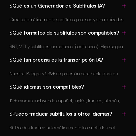
¿Qué es un Generador de Subtítulos IA?
Crea automáticamente subtítulos precisos y sincronizados
para contenido de vídeo. Transcribe voz a texto y sincroniza
¿Qué formatos de subtítulos son compatibles?
la temporización con el audio.
SRT, VTT y subtítulos incrustados (codificados). Elige según
los requisitos de tu plataforma.
¿Qué tan precisa es la transcripción IA?
Nuestra IA logra 95%+ de precisión para habla clara en
idiomas soportados. Puedes editar errores antes de
¿Qué idiomas son compatibles?
descargar.
12+ idiomas incluyendo español, inglés, francés, alemán,
portugués, italiano, japonés, coreano, chino, holandés,
¿Puedo traducir subtítulos a otros idiomas?
polaco y turco.
Sí. Puedes traducir automáticamente los subtítulos del
idioma original hablado a otro manteniendo intacta la