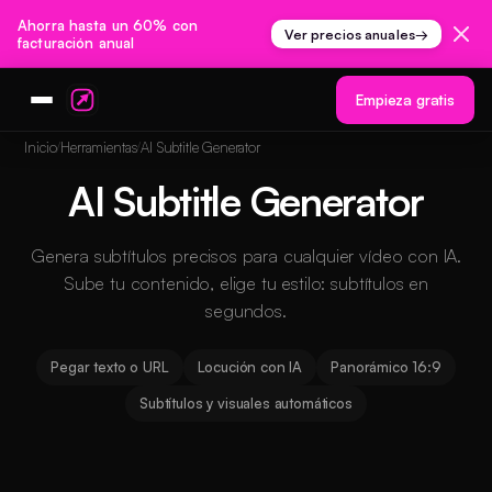
Ahorra hasta un 60% con
Ver precios anuales
→
facturación anual
Empieza gratis
Inicio
Herramientas
AI Subtitle Generator
AI Subtitle Generator
Genera subtítulos precisos para cualquier vídeo con IA.
Sube tu contenido, elige tu estilo: subtítulos en
segundos.
Pegar texto o URL
Locución con IA
Panorámico 16:9
Subtítulos y visuales automáticos