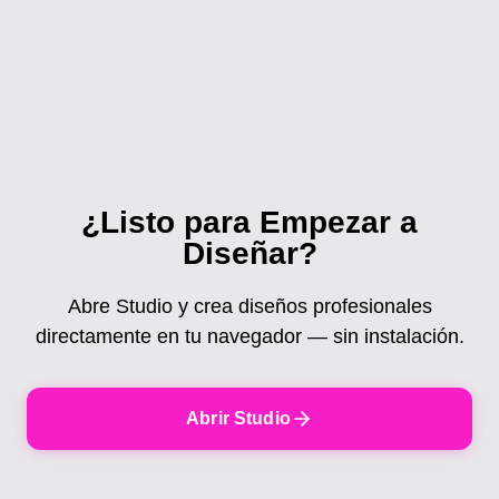
segundos tras los cambios. La vista previa en
miniatura se actualiza cada 30 segundos. También
puedes guardar manualmente con Ctrl/Cmd+S en
cualquier momento. El estado de guardado siempre
es visible en la barra superior.
¿Listo para Empezar a
Diseñar?
Abre Studio y crea diseños profesionales
directamente en tu navegador — sin instalación.
Abrir Studio