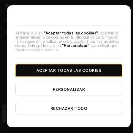
Empleo
Valoramos tu privacidad
Aplicación Móvil
Iniciar sesión
Al hacer clic en
"Aceptar todas las cookies"
, aceptas el
almacenamiento de cookies en tu dispositivo para mejorar
la navegación, analizar el uso y apoyar nuestras acciones
de marketing. Haz clic en
"Personalizar"
para elegir qué
tipos de cookies permitir.
© 2026 DesignerBox.
Creado por el equipo detrás de
LoadFocus
,
FocusBox
&
PostNext
ACEPTAR TODAS LAS COOKIES
Términos y condiciones
Política de privacidad
Protección de datos
Preferencias de cookies
PERSONALIZAR
ESIGNERB
RECHAZAR TODO