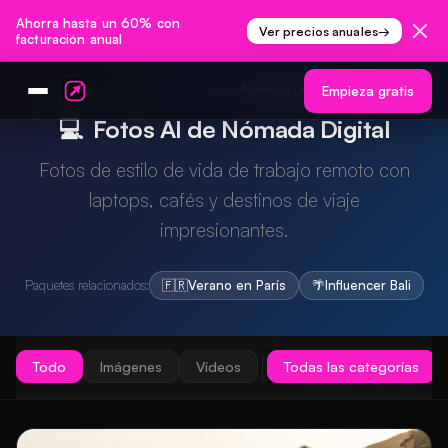
Ahorra hasta un 60% con
Ver precios anuales
→
facturación anual
Inicio
Galería
Paquetes
/
/
/
Nómada Digital
Empieza gratis
💻
Fotos AI de Nómada Digital
Fotos de estilo de vida de trabajo remoto con
laptops, cafés y destinos de viaje
impresionantes.
Paquetes relacionados:
🇫🇷
Verano en París
🌴
Influencer Bali
Todo
Imágenes
Vídeos
Todas las categorías