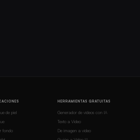
CACIONES
HERRAMIENTAS GRATUITAS
ue de piel
Generador de vídeos con IA
que
Texto a Video
r fondo
De imagen a vídeo
ght
Guión a Vídeo IA