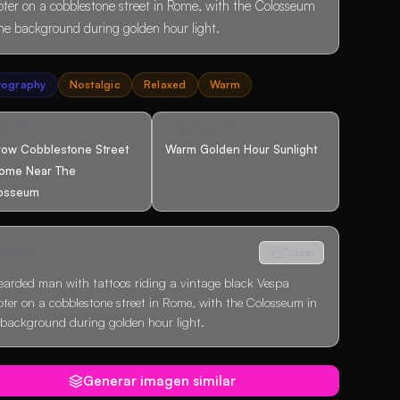
oter on a cobblestone street in Rome, with the Colosseum
the background during golden hour light.
tography
Nostalgic
Relaxed
Warm
TORNO
ILUMINACIÓN
row Cobblestone Street
Warm Golden Hour Sunlight
Rome Near The
osseum
 PROMPT
Copiar
earded man with tattoos riding a vintage black Vespa
oter on a cobblestone street in Rome, with the Colosseum in
 background during golden hour light.
Generar imagen similar