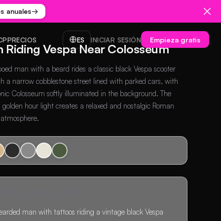
os anuales
→
Empieza gratis
CP
PRECIOS
ES
INICIAR SESIÓN
 Riding Vespa Near Colosseum
ooed man with a beard rides a classic black Vespa scooter
h a narrow cobblestone street lined with parked cars, with
onic Colosseum softly illuminated in the background. The
golden hour light creates a relaxed and nostalgic Roman
 atmosphere.
SCRIPCIÓN DE LA ESCENA
earded man with tattoos riding a vintage black Vespa