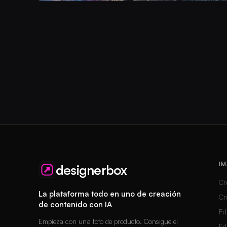
IM
designerbox
Cr
La plataforma todo en uno de creación
Cr
de contenido con IA
Ed
Empieza con una foto de producto. Consigue el
Ed