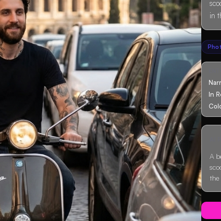
sco
in 
Pho
EN
Nar
In 
Col
AI
A b
sco
the