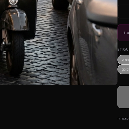
List
ETIQU
vesp
gol
COMP