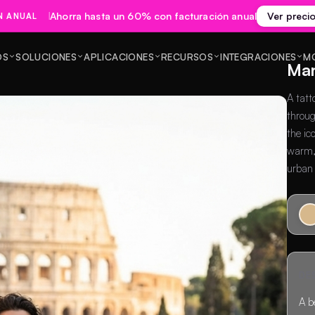
Ahorra hasta un 60% con facturación anual
Ver preci
N ANUAL
OS
SOLUCIONES
APLICACIONES
RECURSOS
INTEGRACIONES
M
Man
A tatt
throug
the ic
warm, 
urban
DE
A b