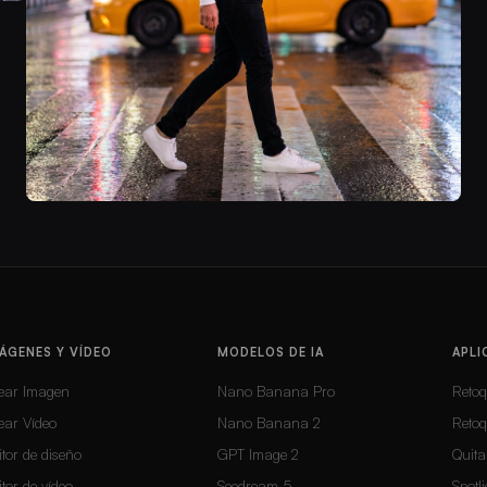
ÁGENES Y VÍDEO
MODELOS DE IA
APLI
ear Imagen
Nano Banana Pro
Retoq
ear Vídeo
Nano Banana 2
Reto
itor de diseño
GPT Image 2
Quita
itor de vídeo
Seedream 5
Spotli