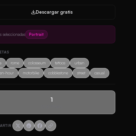
Descargar gratis
as seleccionadas
Portrait
ETAS
a
rome
colosseum
tattoos
urban
den-hour
motorbike
cobblestone
street
casual
1
DESCARGAS
ARTIR