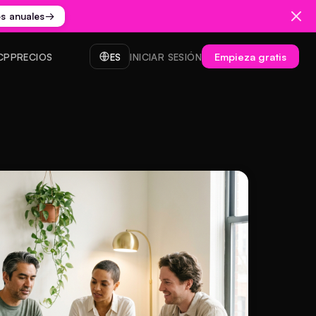
os anuales
→
Empieza gratis
CP
PRECIOS
ES
INICIAR SESIÓN