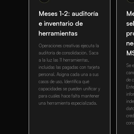
Meses 1-2: auditoría
Me
e inventario de
se
herramientas
pr
ne
Operaciones creativas ejecuta la
M
auditoría de consolidación. Saca
a la luz las 11 herramientas,
Se e
incluidas las pagadas con tarjeta
cand
personal. Asigna cada una a sus
de 
casos de uso. Identifica qué
Ent
capacidades se pueden unificar y
info
para cuáles hace falta mantener
inde
una herramienta especializada.
dato
créd
con