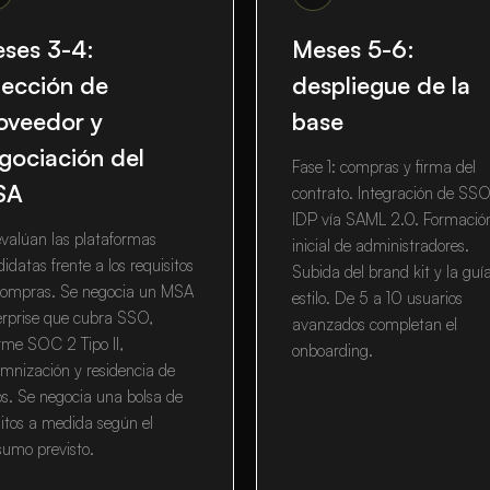
ses 3-4:
Meses 5-6:
lección de
despliegue de la
oveedor y
base
gociación del
Fase 1: compras y firma del
SA
contrato. Integración de SSO
IDP vía SAML 2.0. Formació
valúan las plataformas
inicial de administradores.
idatas frente a los requisitos
Subida del brand kit y la guí
compras. Se negocia un MSA
estilo. De 5 a 10 usuarios
erprise que cubra SSO,
avanzados completan el
rme SOC 2 Tipo II,
onboarding.
mnización y residencia de
s. Se negocia una bolsa de
itos a medida según el
sumo previsto.