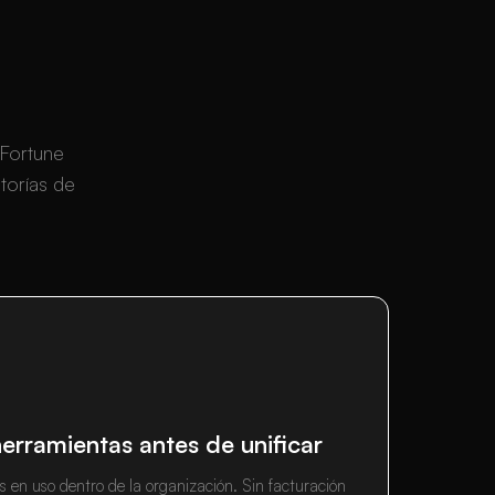
Fortune
torías de
herramientas antes de unificar
as en uso dentro de la organización. Sin facturación