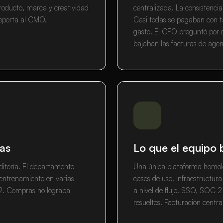
roducto, marca y creatividad
centralizada. La consistenc
reporta al CMO.
Casi todas se pagaban con ta
gasto. El CFO preguntó por q
bajaban las facturas de agen
as
Lo que el equipo
ditoría. El departamento
Una única plataforma homolo
 entrenamiento en varias
casos de uso. Infraestructu
2. Compras no lograba
a nivel de flujo. SSO, SOC 2 
resueltos. Facturación centr