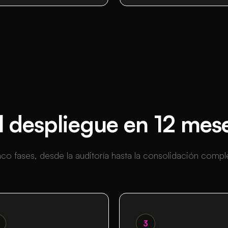
l despliegue en 12 mes
co fases, desde la auditoría hasta la consolidación compl
3