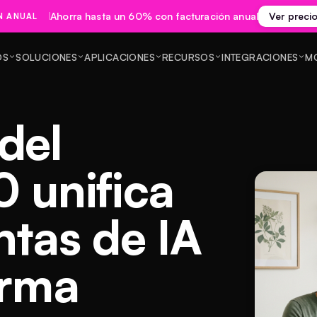
Ahorra hasta un 60% con facturación anual
Ver preci
N ANUAL
OS
SOLUCIONES
APLICACIONES
RECURSOS
INTEGRACIONES
M
del
0 unifica
ntas de IA
orma