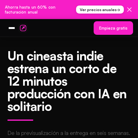
Ahorra hasta un 60% con
Ver precios anuales
→
facturación anual
Empieza gratis
Un cineasta indie
estrena un corto de
12 minutos
producción con IA en
solitario
De la previsualización a la entrega en seis semanas.