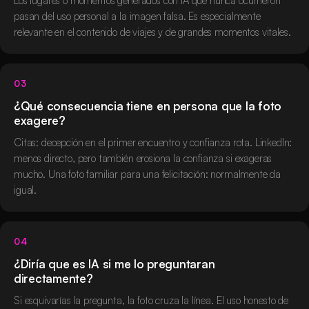
Los lugares o momentos generados con IA que nunca ocurrieron
pasan del uso personal a la imagen falsa. Es especialmente
relevante en el contenido de viajes y de grandes momentos vitales.
03
¿Qué consecuencia tiene en persona que la foto
exagere?
Citas: decepción en el primer encuentro y confianza rota. LinkedIn:
menos directo, pero también erosiona la confianza si exageras
mucho. Una foto familiar para una felicitación: normalmente da
igual.
04
¿Diría que es IA si me lo preguntaran
directamente?
Si esquivarías la pregunta, la foto cruza la línea. El uso honesto de