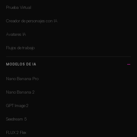
Prueba Virtual
Creador de personajes con IA
Avatares IA
Flujos de trabajo
MODELOS DE IA
Nano Banana Pro
Nano Banana 2
GPT Image 2
Seedream 5
FLUX 2 Flex