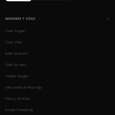
IMÁGENES Y VÍDEO
Crear Imagen
Crear Vídeo
Editor de diseño
Editor de vídeo
Ampliar Imagen
Intercambio de Personaje
Fábrica de Moda
Estudio Photodump