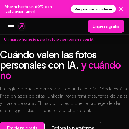
Ahorra hasta un 60% con
Ver precios anuales
→
facturación anual
Empieza gratis
Un marco honesto para las fotos personales con IA
Cuándo valen las fotos
personales con IA,
y cuándo
no
La regla de que se parezca a ti en un buen día. Dónde está la
línea en apps de citas, LinkedIn, fotos familiares, fotos de viajes
y marca personal. El marco honesto que te protege de dar
una imagen falsa sin renunciar al ahorro real.
Empieza gratis
Explora la plataforma