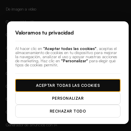
De imagen a vídeo
Guión a Vídeo IA
Valoramos tu privacidad
Generador de Vídeos de Producto
Avatar Parlante IA
Al hacer clic en
"Aceptar todas las cookies"
, aceptas el
almacenamiento de cookies en tu dispositivo para mejorar
la navegación, analizar el uso y apoyar nuestras acciones
Generador de Videos Sin Rostro IA
de marketing. Haz clic en
"Personalizar"
para elegir qué
tipos de cookies permitir.
Generador de Videos TikTok IA
ACEPTAR TODAS LAS COOKIES
Generador de YouTube Shorts IA
PERSONALIZAR
Generador de Reels IA
RECHAZAR TODO
Generador de Anuncios IA
Generador de anuncios con IA