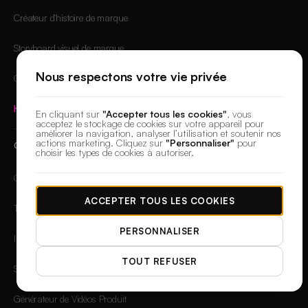
Créateur d'histoire de marque
Storyboard visuel de marque
Nous respectons votre vie privée
Générateur d'images OG
Hub Applications
→
En cliquant sur
"Accepter tous les cookies"
, vous
acceptez le stockage de cookies sur votre appareil pour
améliorer la navigation, analyser l’utilisation et soutenir nos
actions marketing. Cliquez sur
"Personnaliser"
pour
OUTILS GRATUITS
choisir les types de cookies à autoriser.
Générateur de vidéos IA
ACCEPTER TOUS LES COOKIES
Texte en Vidéo
PERSONNALISER
Image vers vidéo
TOUT REFUSER
Script vers Vidéo IA
Générateur de Vidéos Produit