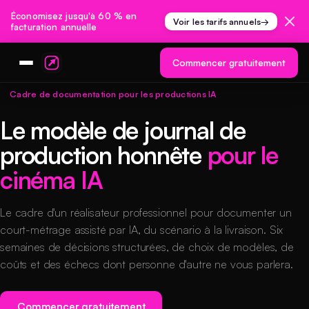
Économisez jusqu'à 60 % en
Voir les tarifs annuels
→
facturation annuelle
Commencer gratuitement
Cadre de documentation pour les productions IA
Le modèle de journal de
production honnête
pour le
cinéma IA
Le cadre d'un réalisateur professionnel pour documenter un
court-métrage assisté par IA, du scénario à la livraison. Six
semaines de décisions structurées, de choix de modèles, de
coûts et des échecs dont personne d'autre ne vous parlera.
Commencer gratuitement