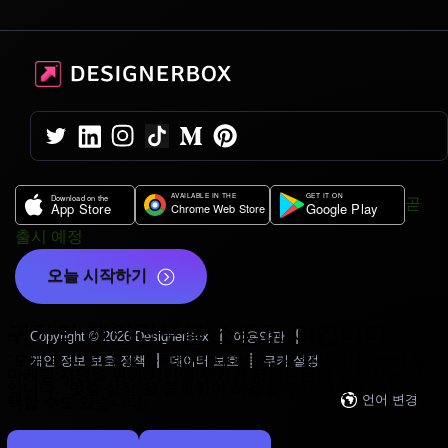
곧
출시 예정
오늘 시작하기
귀하의 개인정보를 소중히 여깁니다
|
|
Copyright © 2026 DesignerBox
이용약관
|
|
"모든 쿠키 허용"
을 클릭하면 사이트 탐색 향상, 사용 분석 및
개인 정보 보호 정책
데이터 보호
쿠키 설정
마케팅 지원을 위해 기기에 쿠키가 저장되는 데 동의하는 것
입니다.
"맞춤 설정"
을 클릭하여 허용할 쿠키 유형을 직접 선
언어 변경
택할 수도 있습니다.