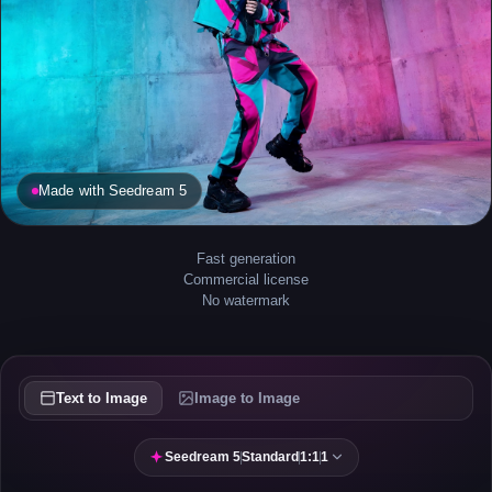
Made with Seedream 5
Fast generation
Commercial license
No watermark
Text to Image
Image to Image
Seedream 5
|
Standard
|
1:1
|
1