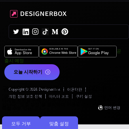
곧
출시 예정
오늘 시작하기
귀하의 개인정보를 소중히 여깁니다
|
|
Copyright © 2026 DesignerBox
이용약관
|
|
"모든 쿠키 허용"
을 클릭하면 사이트 탐색 향상, 사용 분석 및
개인 정보 보호 정책
데이터 보호
쿠키 설정
마케팅 지원을 위해 기기에 쿠키가 저장되는 데 동의하는 것
입니다.
"맞춤 설정"
을 클릭하여 허용할 쿠키 유형을 직접 선
언어 변경
택할 수도 있습니다.
모두 거부
맞춤 설정
DESIGNERBOX