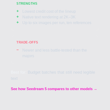
STRENGTHS
Lowest credit cost of the lineup
Native text rendering at 2K–3K
Up to six images per run, ten references
TRADE-OFFS
Newer and less battle-tested than the
majors
Best for:
Budget batches that still need legible
text
See how Seedream 5 compares to other models →