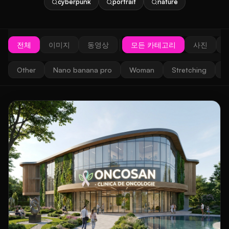
cyberpunk
portrait
nature
전체
이미지
동영상
모든 카테고리
사진
Other
Nano banana pro
Woman
Stretching
F