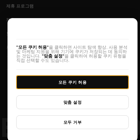
제휴 프로그램
채용
귀하의 개인정보를 소중히 여깁니다
모바일 앱
"모든 쿠키 허용"
을 클릭하면 사이트 탐색 향상, 사용 분석
로그인
및 마케팅 지원을 위해 기기에 쿠키가 저장되는 데 동의하
는 것입니다.
"맞춤 설정"
을 클릭하여 허용할 쿠키 유형을
직접 선택할 수도 있습니다.
© 2026 DesignerBox.
모든 쿠키 허용
같은 팀이 만든 서비스:
LoadFocus
,
FocusBox
&
PostNext
이용약관
개인 정보 보호 정책
데이터 보호
쿠키 설정
맞춤 설정
ESIGNERB
모두 거부