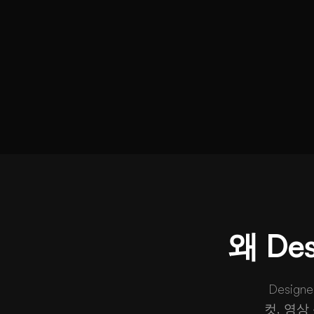
왜 De
Desi
컷, 영상