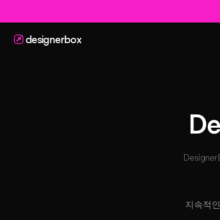
designerbox
D
Desig
지속적인 