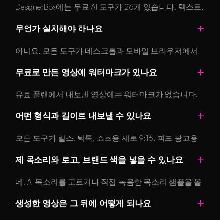
DesignerBox에는 무료 AI 도구가 26개 있습니다. 텍스트,
사진, 대본, 문서, 상품 입력과 소셜 형식, 설명 영상, 애
무언가 설치해야 하나요
니메이션 스타일을 모두 다룹니다. 전부 하나의 계정과
공용 크레딧 잔액으로 동작합니다.
아니요. 모든 도구가 데스크톱과 모바일 브라우저에서
실행됩니다. 다운로드도, 플러그인도, 설정할 렌더 팜도
무료로 만든 영상에 워터마크가 있나요
없습니다. 쓰던 자리에서 작업하고 싶다면 Figma와 MCP
용 DesignerBox 앱도 있습니다.
유료 플랜에서 내보낸 영상에는 워터마크가 없습니다.
무료 플랜은 도구를 살펴보기 위한 것이므로, 게시하거
어떤 형식과 길이로 내보낼 수 있나요
나 광고에 쓸 영상은 유료 플랜으로 만드세요.
모든 도구가 릴스, 틱톡, 쇼츠용 세로 9:16, 피드 광고용
정사각 1:1, 상품 페이지와 유튜브용 16:9로 내보냅니다.
제 목소리와 로고, 브랜드 색을 넣을 수 있나요
길이는 도구와 사용하는 크레딧에 따라 달라집니다. 크
레딧이 생성된 영상의 초 단위에 대응하기 때문입니다.
네. AI 목소리를 고르거나 직접 녹음한 목소리 샘플을 올
릴 수 있고, 배경 음악을 넣고 브랜드 프로필의 색상, 서
생성한 영상은 그 뒤에 어떻게 되나요
체, 로고를 적용해 모든 결과물이 브랜드에 맞게 나오도
록 할 수 있습니다.