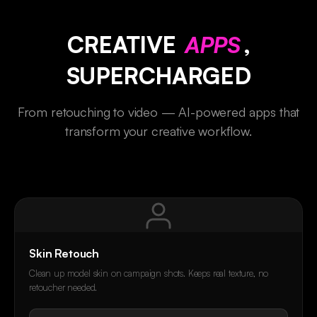
CREATIVE
APPS
,
SUPERCHARGED
From retouching to video — AI-powered apps that
transform your creative workflow.
Skin Retouch
Clean up model skin on campaign shots. Keeps real texture, no
retoucher needed.