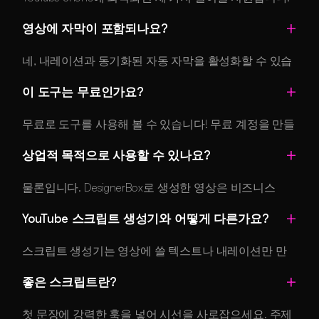
15초(빠른 훅과 티저에 알맞음), 30초(대부분의 Shorts
영상에 자막이 포함되나요?
콘텐츠에 가장 잘 맞는 길이), 60초(튜토리얼, 스토리텔
링, 깊이 있는 콘텐츠에 좋음)입니다. AI가 선택한 길이에
네, 내레이션과 동기화된 자동 자막을 활성화할 수 있습
맞춰 페이싱과 콘텐츠 밀도를 조정합니다.
니다.
이 도구는 무료인가요?
무료로 도구를 사용해 볼 수 있습니다! 무료 계정을 만들
면 AI 기반 YouTube Shorts 생성을 바로 시작할 수 있습니
상업적 목적으로 사용할 수 있나요?
다. 무료 계정에는 하루 영상 생성 횟수에 제한이 있으
며, 유료 플랜에서는 더 높은 한도를 이용할 수 있습니
물론입니다. DesignerBox로 생성한 영상은 비즈니스
다.
YouTube 채널, 제품 마케팅, 브랜드 콘텐츠, 광고 캠페인
YouTube 스크립트 생성기와 어떻게 다른가요?
등 모든 상업적 목적에 사용할 수 있습니다. 생성된 모든
콘텐츠는 제한 없이 사용할 수 있습니다.
스크립트 생성기는 영상에 쓸 텍스트나 내레이션만 만
들어 주기 때문에 촬영과 편집, 제작은 직접 해야 합니
좋은 스크립트란?
다. 저희 AI YouTube Shorts 생성기는 비주얼, 내레이션,
자막, 음악까지 포함한 완성된 영상을 만듭니다. 글쓰기
첫 문장에 강력한 훅을 넣어 시선을 사로잡으세요. 주제