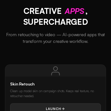
CREATIVE
APPS
,
SUPERCHARGED
From retouching to video — AI-powered apps that
transform your creative workflow.
Skin Retouch
Clean up model skin on campaign shots. Keeps real texture, no
retoucher needed.
LAUNCH