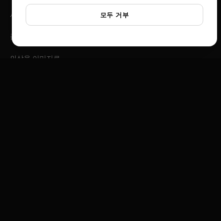
사진 앵글
모두 거부
플랫레이 스튜디오
의상을 이미지로
장면 생성기
패션 비디오 크리에이터
Instagram 3D 프레임
제품 광고 생성기
소셜 미디어 광고 스튜디오
비디오 광고 작곡가
브랜드 스토리 크리에이터