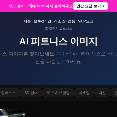
최대 60%까지 절약하세요
연간 요금 보기
→
연간 결제
제품
솔루션
앱
리소스
연동
MCP
요금
홈
갤러리
/
/
피트니스
AI 피트니스 이미지
니스 이미지를 찾아보세요. CC BY 4.0 라이선스로 H
진을 다운로드하세요.
일러스트
3D 렌더
로고 & 브랜딩
마케팅
패션