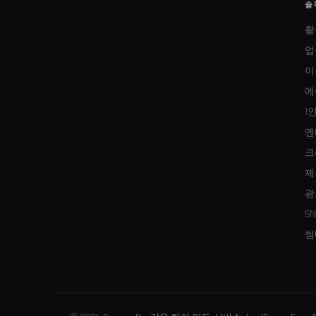
솔
활
업
이
에
1
엔
크
제
광
S
썸