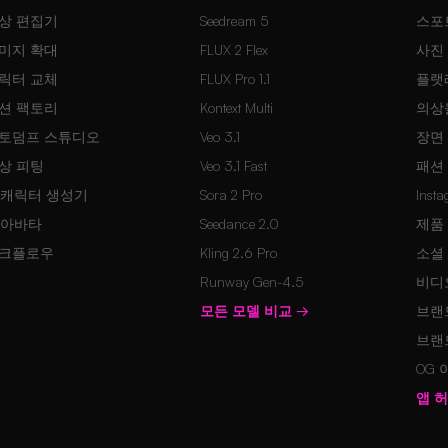
상 편집기
Seedream 5
스포
미지 확대
FLUX 2 Flex
사진
릭터 교체
FLUX Pro 1.1
플랫
션 팩토리
Kontext Multi
의상
토덤프 스튜디오
Veo 3.1
장면
상 피팅
Veo 3.1 Fast
패션
I 캐릭터 생성기
Sora 2 Pro
Inst
I 아바타
Seedance 2.0
제품
크플로우
Kling 2.6 Pro
소셜
Runway Gen-4.5
비디
모든 모델 비교
→
브랜
브랜
OG
앱 