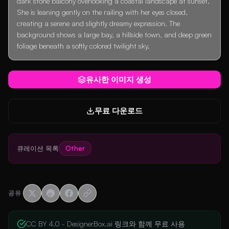
dark stone balcony overlooking a coastal landscape at sunset.
She is leaning gently on the railing with her eyes closed,
creating a serene and slightly dreamy expression. The
background shows a large bay, a hillside town, and deep green
foliage beneath a softly colored twilight sky.
유사한 이미지 생성
무료 다운로드
큐레이션 목록
Other
공유
CC BY 4.0 - DesignerBox.ai 링크와 함께 무료 사용