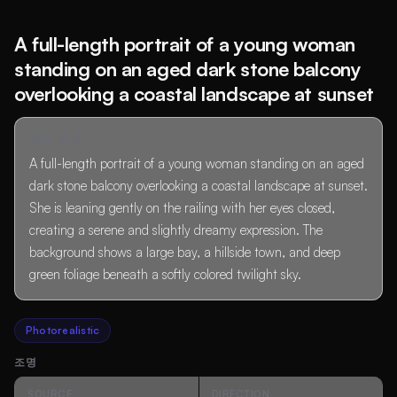
A full-length portrait of a young woman
standing on an aged dark stone balcony
overlooking a coastal landscape at sunset
장면 설명
A full-length portrait of a young woman standing on an aged
dark stone balcony overlooking a coastal landscape at sunset.
She is leaning gently on the railing with her eyes closed,
creating a serene and slightly dreamy expression. The
background shows a large bay, a hillside town, and deep
green foliage beneath a softly colored twilight sky.
Photorealistic
조명
SOURCE
DIRECTION