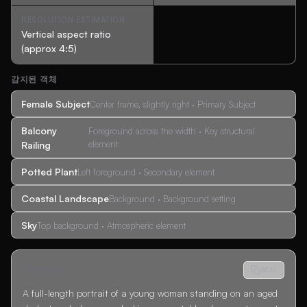
RESOLUTION ESTIMATION
Vertical aspect ratio
(approx 4:5)
감지된 객체
Female Subject
Center frame, slightly right · Primary Subject
Balcony
Foreground across the width · Key structural
element
Railing
Potted Plant
Left foreground · Secondary element
Coastal Landscape
Background · Background setting
Sky
Top background · Atmospheric element
AI 프롬프트
복사
A full-length portrait of a young woman standing on an aged