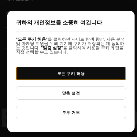
채용
귀하의 개인정보를 소중히 여깁니다
모바일 앱
"모든 쿠키 허용"
을 클릭하면 사이트 탐색 향상, 사용 분석
로그인
및 마케팅 지원을 위해 기기에 쿠키가 저장되는 데 동의하
는 것입니다.
"맞춤 설정"
을 클릭하여 허용할 쿠키 유형을
직접 선택할 수도 있습니다.
© 2026 DesignerBox.
모든 쿠키 허용
같은 팀이 만든 서비스:
LoadFocus
,
FocusBox
&
PostNext
이용약관
개인 정보 보호 정책
데이터 보호
쿠키 설정
맞춤 설정
ESIGNERB
모두 거부