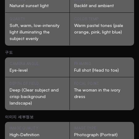
Natural sunset light
Backlit and ambient
QUALITY
COLOR TEMP
Soft, warm, low-intensity
Warm pastel tones (pale
light illuminating the
orange, pink, light blue)
subject evenly
구도
CAMERA ANGLE
FRAMING
Eye-level
Full shot (Head to toe)
DEPTH OF FIELD
FOCAL POINT
Deep (Clear subject and
The woman in the ivory
crisp background
dress
landscape)
이미지 세부정보
IMAGE QUALITY
IMAGE TYPE
High-Definition
Photograph (Portrait)