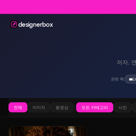
designerbox
저자, 
관련 팩:
💼
L
전체
이미지
동영상
모든 카테고리
사진