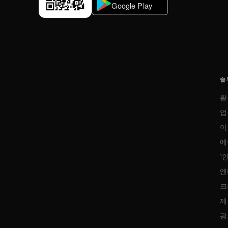
솔
활
업
이
에
1
엔
크
제
광