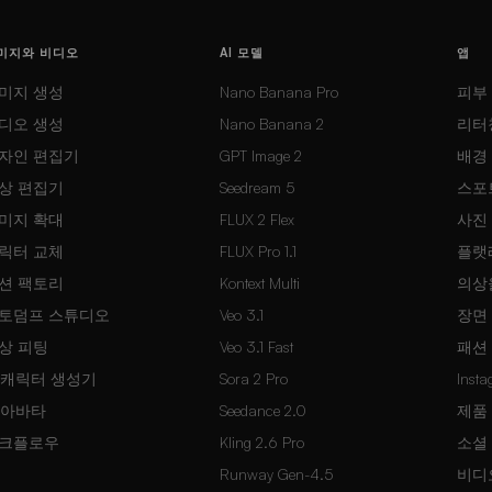
미지와 비디오
AI 모델
앱
미지 생성
Nano Banana Pro
피부
디오 생성
Nano Banana 2
리터
자인 편집기
GPT Image 2
배경
상 편집기
Seedream 5
스포
미지 확대
FLUX 2 Flex
사진
릭터 교체
FLUX Pro 1.1
플랫
션 팩토리
Kontext Multi
의상
토덤프 스튜디오
Veo 3.1
장면
상 피팅
Veo 3.1 Fast
패션
I 캐릭터 생성기
Sora 2 Pro
Inst
I 아바타
Seedance 2.0
제품
크플로우
Kling 2.6 Pro
소셜
Runway Gen-4.5
비디