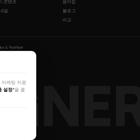
NS 콘텐츠
용어집
네일
블로그
비교
Box
&
PostNext
IGNE
및 마케팅 지원
춤 설정"
을 클