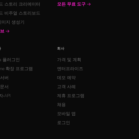
드 스토리 크리에이터
모든 무료 도구
→
드 비주얼 스토리보드
 이미지 생성기
허브
→
자
회사
ma 플러그인
가격 및 계획
ome 확장 프로그램
엔터프라이즈
 서버
데모 예약
 문서
고객 사례
·API
제휴 프로그램
채용
모바일 앱
로그인