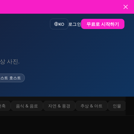
무료로 시작하기
KO
로그인
상 사진.
스트 호스트
건축
음식 & 음료
자연 & 풍경
추상 & 아트
인물