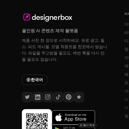
이
designerbox
이
올인원 AI 콘텐츠 제작 플랫폼
비
제품 사진 한 장으로 시작하세요. 유료 광고, 릴
디
스, 피드 게시물, 모델 착용컷을 한곳에서 받습니
영
다. 파일을 주고받을 필요도, 매번 룩을 다시 만
이
들 필요도 없습니다.
캐
패
한국어
포
가
A
A
워
곧 출시 예정