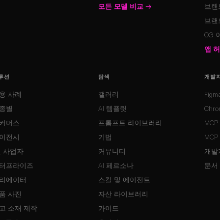
모든 모델 비교
→
브랜
브랜
OG
앱 
루션
탐색
개발
용 사례
갤러리
Fig
종별
AI 템플릿
Chr
커머스
프롬프트 라이브러리
MCP
이전시
기법
MCP
인 사업자
커뮤니티
개발자
터프라이즈
AI 페르소나
문서
리에이터
스킬 및 에이전트
품 사진
자산 라이브러리
고 소재 제작
가이드