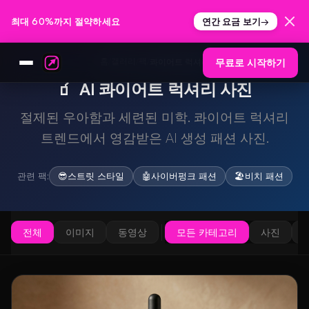
최대 60%까지 절약하세요
연간 요금 보기
→
홈
갤러리
팩
/
/
/
콰이어트 럭셔리
무료로 시작하기
🧃
AI 콰이어트 럭셔리 사진
절제된 우아함과 세련된 미학. 콰이어트 럭셔리
트렌드에서 영감받은 AI 생성 패션 사진.
관련 팩:
😎
스트릿 스타일
🤖
사이버펑크 패션
🏖️
비치 패션
전체
이미지
동영상
모든 카테고리
사진