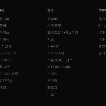
루션
탐색
개발
용 사례
갤러리
Fig
종별
AI 템플릿
Chr
커머스
프롬프트 라이브러리
MCP
이전시
기법
MCP
인 사업자
커뮤니티
개발자
터프라이즈
AI 페르소나
문서
리에이터
스킬 및 에이전트
품 사진
자산 라이브러리
고 소재 제작
가이드
NS 콘텐츠
용어집
네일
블로그
비교