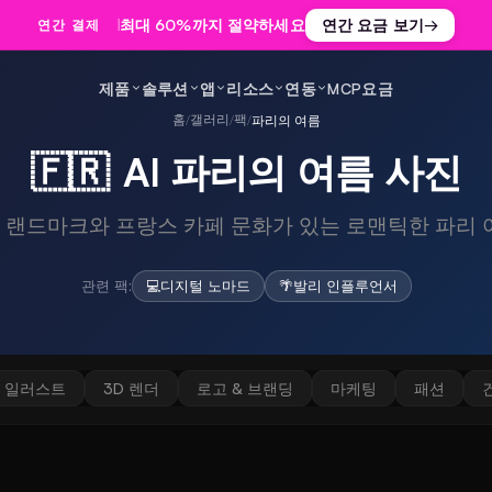
최대 60%까지 절약하세요
연간 요금 보기
→
연간 결제
제품
솔루션
앱
리소스
연동
MCP
요금
홈
갤러리
팩
/
/
/
파리의 여름
🇫🇷
AI 파리의 여름 사진
 랜드마크와 프랑스 카페 문화가 있는 로맨틱한 파리 여
관련 팩:
💻
디지털 노마드
🌴
발리 인플루언서
일러스트
3D 렌더
로고 & 브랜딩
마케팅
패션