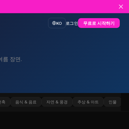
무료로 시작하기
KO
로그인
름 장면.
건축
음식 & 음료
자연 & 풍경
추상 & 아트
인물