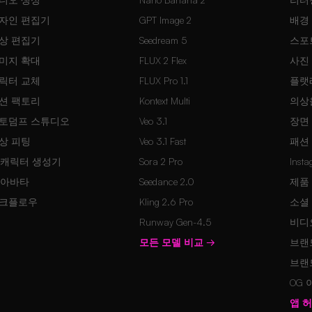
자인 편집기
GPT Image 2
배경
상 편집기
Seedream 5
스포
미지 확대
FLUX 2 Flex
사진
릭터 교체
FLUX Pro 1.1
플랫
션 팩토리
Kontext Multi
의상
토덤프 스튜디오
Veo 3.1
장면
상 피팅
Veo 3.1 Fast
패션
I 캐릭터 생성기
Sora 2 Pro
Inst
I 아바타
Seedance 2.0
제품
크플로우
Kling 2.6 Pro
소셜
Runway Gen-4.5
비디
모든 모델 비교
→
브랜
브랜
OG
앱 