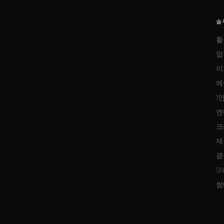
솔
활
업
이
에
1
엔
크
제
광
S
썸