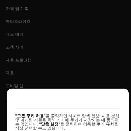
가격 및 계획
엔터프라이즈
데모 예약
고객 사례
제휴 프로그램
채용
모바일 앱
로그인
귀하의 개인정보를 소중히 여깁니다
"모든 쿠키 허용"
을 클릭하면 사이트 탐색 향상, 사용 분석
및 마케팅 지원을 위해 기기에 쿠키가 저장되는 데 동의하
는 것입니다.
"맞춤 설정"
을 클릭하여 허용할 쿠키 유형을
직접 선택할 수도 있습니다.
© 2026 DesignerBox.