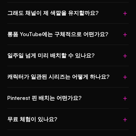
네. 페이스리스 채널은 AI 캐릭터 일관성이나 캐릭
그래도 채널이 제 색깔을 유지할까요?
터 없는 워크플로우를 씁니다. 직접 출연하는 채널
은 썸네일, B롤, 보조 비주얼에 AI를 쓰고, 출연 영상
네, 채널 비주얼 아이덴티티를 고정하고 결과물을
은 그대로 본인입니다.
롱폼 YouTube에는 구체적으로 어떤가요?
선별한다면요. AI는 실행을 맡고, 안목은 당신이 맡
습니다. 배처는 대체가 아니라 지렛대입니다. 편집
롱폼은 썸네일 다양성(영상당 5종 이상 A/B 테스트
감각과 직접 출연하는 존재감은 그대로 당신 것입
일주일 넘게 미리 배치할 수 있나요?
가 CTR을 올림)과 B롤 물량(B롤이 시청 시간을 늘
니다.
림)에서 가장 크게 덕을 봅니다. 배처는 두 가지 모
에버그린 콘텐츠라면 가능합니다. 시의성 있는 콘
두에 강합니다.
캐릭터가 일관된 시리즈는 어떻게 하나요?
텐츠(트렌드 편승)는 더 빠른 주기가 필요하니
Trend-Jack Rapid Response 레시피를 참고하세요.
캐릭터 LoRA를 한 번 학습시키세요(Character LoRA
에버그린 시리즈라면 2~4주 앞서 배치하는 편이 잘
Pinterest 핀 배치는 어떤가요?
Training 레시피 참고). 학습된 LoRA가 모든 배치 세
맞습니다.
션에 불러와집니다. 한 주 콘텐츠 내내 캐릭터가 일
워크플로우에 Pinterest를 타깃 플랫폼으로 추가하
관되게 유지됩니다.
무료 체험이 있나요?
세요. 주제마다 썸네일과 함께 Pinterest 핀 5~10개
가 생성됩니다. Pinterest 교차 게시는 롱테일 유입
네. Free 플랜은 월 1회 배치 세션을 지원합니다. 작
을 복리로 쌓아 줍니다.