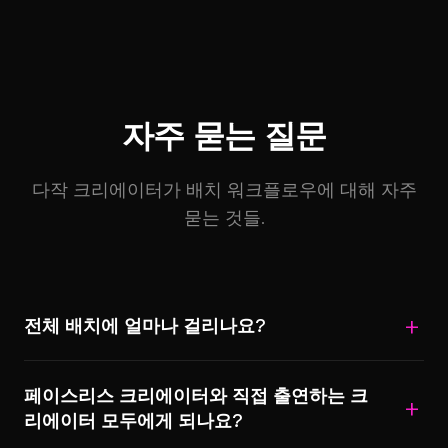
자주 묻는 질문
다작 크리에이터가 배치 워크플로우에 대해 자주
묻는 것들.
전체 배치에 얼마나 걸리나요?
주제 7개 기준 집중해서 약 3~4시간입니다. 주제
페이스리스 크리에이터와 직접 출연하는 크
기획 30분, 생성 2~2.5시간, 규격 변환과 예약 30
리에이터 모두에게 되나요?
분에서 1시간. 템플릿이 자리 잡는 두 번째 세션부
터는 더 빨라집니다.