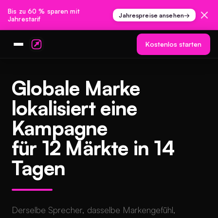
Bis zu 60 % sparen mit
Jahrespreise ansehen
→
Jahrestarif
Kostenlos starten
Globale Marke
lokalisiert eine
Kampagne
für 12 Märkte in 14
Tagen
Derselbe Sprecher, dasselbe Markengefühl,