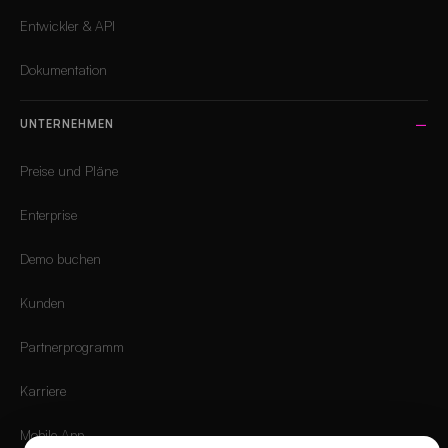
Entwickler & API
Dokumentation
UNTERNEHMEN
Preise und Pläne
Enterprise
Demo buchen
Kunden
Partnerprogramm
Karriere
Mobile App