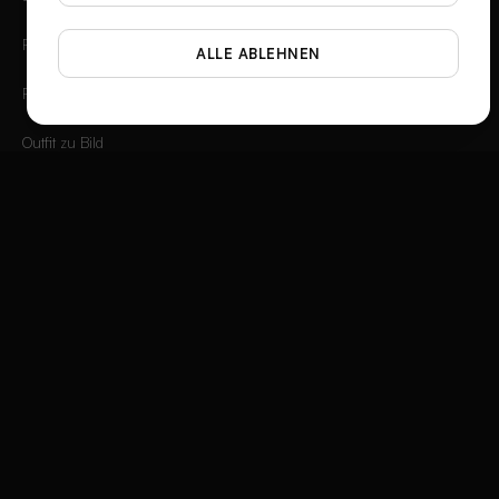
Foto-Perspektiven
ALLE ABLEHNEN
Flat Lay Studio
Outfit zu Bild
Szenen-Generator
Mode-Video-Creator
Instagram-3D-Rahmen
Produktanzeigen-Generator
Social Media Ad Studio
Video-Anzeigen-Composer
Brand Story Creator