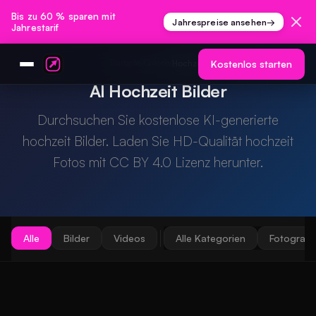
Bis zu 60 % sparen mit
Jahrespreise ansehen
→
Jahrestarif
Startseite
Galerie
/
/
Hochzeit
Kostenlos starten
AI Hochzeit Bilder
Durchsuchen Sie kostenlose KI-generierte
hochzeit Bilder. Laden Sie HD-Qualität hochzeit
Fotos mit CC BY 4.0 Lizenz herunter.
Alle
Bilder
Videos
Alle Kategorien
Fotografie