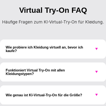
Virtual Try-On FAQ
Häufige Fragen zum KI-Virtual-Try-On für Kleidung.
Wie probiere ich Kleidung virtuell an, bevor ich
▼
kaufe?
Screenshotte oder speichere ein Bild eines beliebigen
Kleidungsstücks von Shein, Zara, ASOS oder einem
Funktioniert Virtual Try-On mit allen
▼
Online-Shop. Lade es zusammen mit einem Foto von dir
Kleidungstypen?
auf DesignerBox hoch. Unsere KI rendert das
Ja, unsere KI verarbeitet alle Kleidungstypen: Oberteile,
Kleidungsstück realistisch auf deinen Körper und zeigt
Kleider, Hosen, Jacken, Badebekleidung und mehr. Sie
Passform, Faltenwurf und wie es an dir aussieht.
Wie genau ist KI-Virtual-Try-On für die Größe?
▼
rendert Einfarbiges, Muster, Prints und Texturen präzise.
Funktioniert mit Freizeitkleidung, formeller Kleidung,