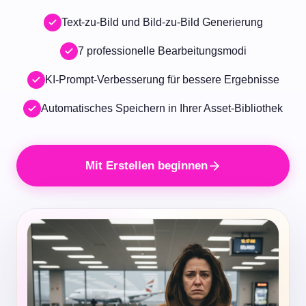
Text-zu-Bild und Bild-zu-Bild Generierung
7 professionelle Bearbeitungsmodi
KI-Prompt-Verbesserung für bessere Ergebnisse
Automatisches Speichern in Ihrer Asset-Bibliothek
Mit Erstellen beginnen
VISUAL STORIES
FASHION
Street Style
Into the
Unknown
High-impact image outputs with
styling clarity, fabric detail, and
Atmosphere-first image