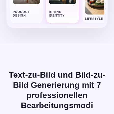
systems
Warm natural light, believable surfaces, and subtle
PRODUCT
BRAND
environmental storytelling in one prompt.
DESIGN
IDENTITY
LIFESTYLE
LIGHTING
DELIVERY
Soft cinematic
Social +
daylight
ecommerce ready
Text-zu-Bild und Bild-zu-
Bild Generierung mit 7
professionellen
Bearbeitungsmodi