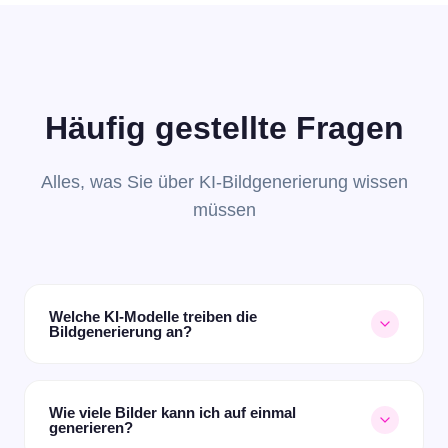
Häufig gestellte Fragen
Alles, was Sie über KI-Bildgenerierung wissen
müssen
Welche KI-Modelle treiben die
Bildgenerierung an?
DesignerBox verwendet fortschrittliche KI-Modelle,
darunter Flux, für hochwertige Bildgenerierung in allen
Wie viele Bilder kann ich auf einmal
Bearbeitungsmodi.
generieren?