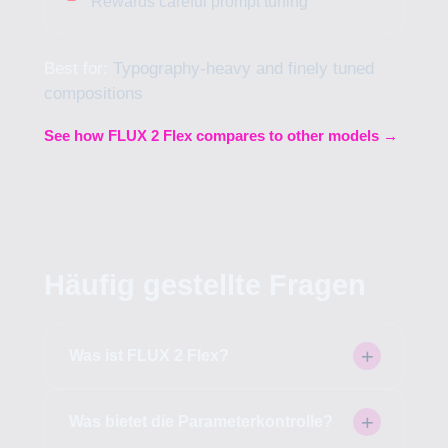
Rewards careful prompt tuning
Best for:
Typography-heavy and finely tuned
compositions
See how FLUX 2 Flex compares to other models →
Häufig gestellte Fragen
Was ist FLUX 2 Flex?
Was bietet die Parameterkontrolle?