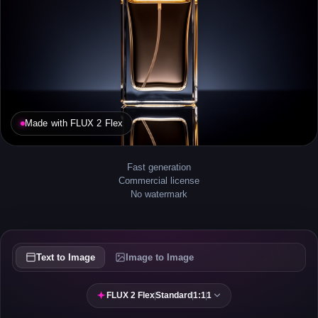
Made with FLUX 2 Flex
Fast generation
Commercial license
No watermark
Text to Image
Image to Image
FLUX 2 Flex
|
Standard
|
1:1
|
1