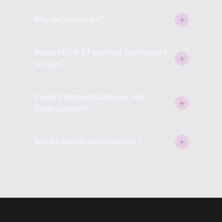
Wie viel kostet es?
Wann FLUX 2 Flex statt Seedream 5
wählen?
Beste Seitenverhältnisse und
Auflösungen?
Ist es kommerziell lizenziert?