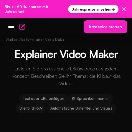
Bis zu 60 % sparen mit
Jahrespreise ansehen
→
Jahrestarif
Kostenlos starten
Startseite
Tools
Explainer Video Maker
Explainer Video Maker
Erstellen Sie professionelle Erklärvideos aus jedem
Konzept. Beschreiben Sie Ihr Thema: die KI baut das
Video.
Text oder URL einfügen
KI-Sprachkommentar
Breitbild 16:9
Automatische Untertitel und Visuals