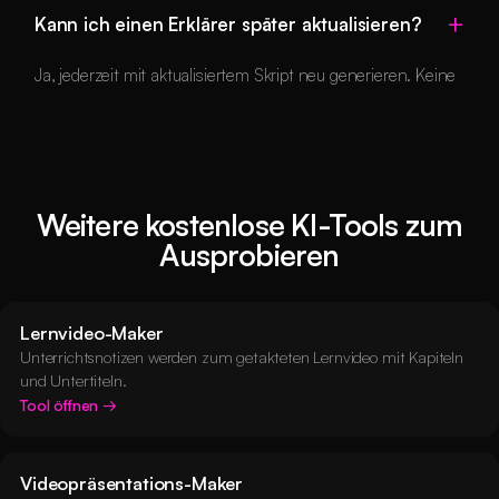
Breitbild als Standard für Websites und YouTube, 9:16
Timeline. Das Tool ist für Gründerinnen und Gründer,
Kann ich einen Erklärer später aktualisieren?
Hochformat für TikTok, Reels und Shorts sowie 1:1 Quadrat
Marketing-Teams und Lehrkräfte gemacht, nicht nur für
für Feed-Posts. Wählen Sie das Verhältnis, das zum
professionelle Designer.
Ja, jederzeit mit aktualisiertem Skript neu generieren. Keine
Einsatzort des Erklärvideos passt, und die KI kadriert jede
Neubearbeitung von Grund auf nötig.
Szene entsprechend. Jedes Format wird als MP4 exportiert.
Weitere kostenlose KI-Tools zum
Ausprobieren
Lernvideo-Maker
Unterrichtsnotizen werden zum getakteten Lernvideo mit Kapiteln
und Untertiteln.
Tool öffnen
Videopräsentations-Maker