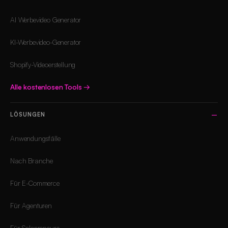
AI Werbevideo Generator
KI-Werbevideo-Generator
Shopify-Videoerstellung
Alle kostenlosen Tools
→
LÖSUNGEN
Anwendungsfälle
Nach Branche
Für E-Commerce
Für Agenturen
Für Solopreneure