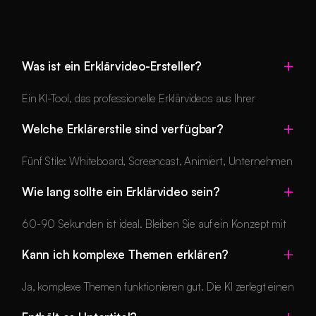
Was ist ein Erklärvideo-Ersteller?
Ein KI-Tool, das professionelle Erklärvideos aus Ihrer
Konzeptbeschreibung erstellt. Es generiert automatisch
Welche Erklärerstile sind verfügbar?
Visuals, Sprachkommentar und Musik.
Fünf Stile: Whiteboard, Screencast, Animiert, Unternehmen
und Minimal. Jeder für verschiedene Inhaltstypen geeignet.
Wie lang sollte ein Erklärvideo sein?
60-90 Sekunden ist ideal. Bleiben Sie auf ein Konzept mit
3-4 Hauptpunkten fokussiert.
Kann ich komplexe Themen erklären?
Ja, komplexe Themen funktionieren gut. Die KI zerlegt einen
komplexen Sachverhalt in kurze, geordnete Abschnitte,