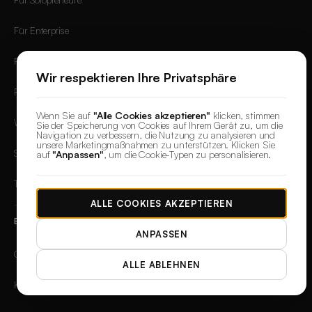
Für Enterprise
Für Creator
Wir respektieren Ihre Privatsphäre
Produktfotografie
Wenn Sie auf
"Alle Cookies akzeptieren"
klicken, stimmen
Werbeanzeigen erstellen
Sie der Speicherung von Cookies auf Ihrem Gerät zu, um die
Navigation zu verbessern, die Nutzung zu analysieren und
unsere Marketingmaßnahmen zu unterstützen. Klicken Sie
Social-Media-Content
auf
"Anpassen"
, um die Cookie-Typen zu personalisieren.
Thumbnails
ALLE COOKIES AKZEPTIEREN
ENTDECKEN
ANPASSEN
Galerie
ALLE ABLEHNEN
KI-Vorlagen