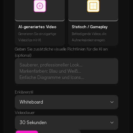
AI-generiertes Video
Statisch / Gameplay
Generieren Sie einzigartige
Befriedigende Videos, die
Videoclips mit KI
Aufmerksamkeit erregen
Geben Sie zusätzliche visuelle Richtlinien für die KI an
(optional)
Erklärerstil
Videodauer