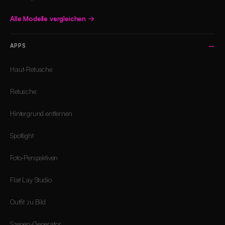
Alle Modelle vergleichen
→
APPS
Haut-Retusche
Retusche
Hintergrund entfernen
Spotlight
Foto-Perspektiven
Flat Lay Studio
Outfit zu Bild
Szenen-Generator