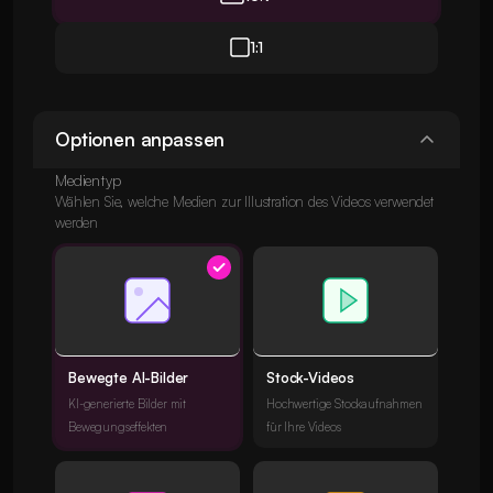
1:1
Optionen anpassen
Medientyp
Wählen Sie, welche Medien zur Illustration des Videos verwendet
werden
Bewegte AI-Bilder
Stock-Videos
KI-generierte Bilder mit
Hochwertige Stockaufnahmen
Bewegungseffekten
für Ihre Videos