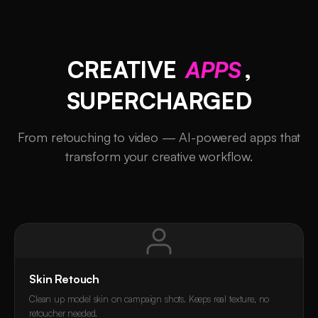
CREATIVE
APPS
,
SUPERCHARGED
From retouching to video — AI-powered apps that
transform your creative workflow.
Skin Retouch
Clean up model skin on campaign shots. Keeps real texture, no
retoucher needed.