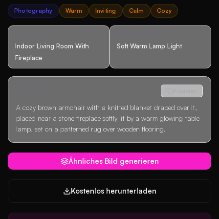
Photography
Warm
Inviting
Calm
Cozy
UMGEBUNG
BELEUCHTUNG
Indoor Living Room With
Soft Warm Lamp Light
Fireplace
AI-PROMPT
Kopieren
A cozy brown armchair with a knitted blanket draped over it,
placed near a stone fireplace softly lit by a warm glowing table
lamp, set on a patterned rug over wooden flooring.
Ähnliches Bild generieren
Kostenlos herunterladen