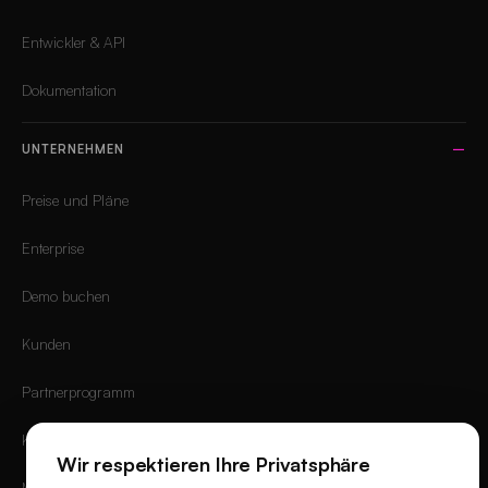
Entwickler & API
Dokumentation
UNTERNEHMEN
Preise und Pläne
Enterprise
Demo buchen
Kunden
Partnerprogramm
Karriere
Wir respektieren Ihre Privatsphäre
Mobile App