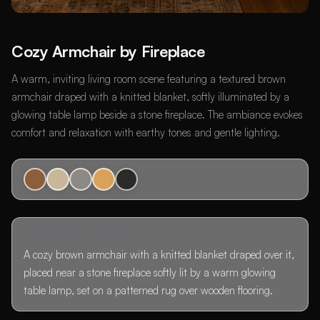
Cozy Armchair by Fireplace
A warm, inviting living room scene featuring a textured brown
armchair draped with a knitted blanket, softly illuminated by a
glowing table lamp beside a stone fireplace. The ambiance evokes
comfort and relaxation with earthy tones and gentle lighting.
SZENENBESCHREIBUNG
A cozy brown armchair with a knitted blanket draped over it,
placed near a stone fireplace softly lit by a warm glowing
table lamp, set on a patterned rug over wooden flooring.