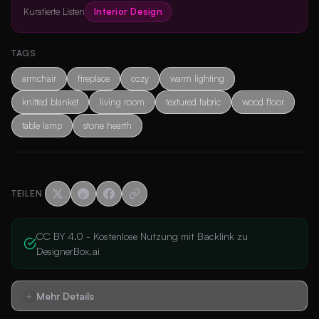
Kuratierte Listen
Interior Design
TAGS
armchair
fireplace
cozy
warm lighting
knitted blanket
living room
textured fabric
wood floor
table lamp
stone hearth
TEILEN
CC BY 4.0 - Kostenlose Nutzung mit Backlink zu
DesignerBox.ai
Mehr Details