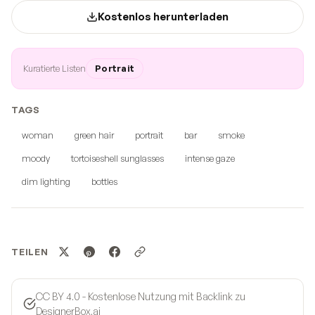
Kostenlos herunterladen
Kuratierte Listen
Portrait
TAGS
woman
green hair
portrait
bar
smoke
moody
tortoiseshell sunglasses
intense gaze
dim lighting
bottles
TEILEN
CC BY 4.0 - Kostenlose Nutzung mit Backlink zu
DesignerBox.ai