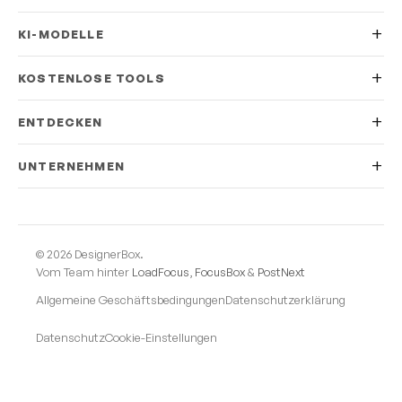
KI-MODELLE
KOSTENLOSE TOOLS
ENTDECKEN
UNTERNEHMEN
© 2026 DesignerBox.
Vom Team hinter
LoadFocus
,
FocusBox
&
PostNext
Allgemeine Geschäftsbedingungen
Datenschutzerklärung
Datenschutz
Cookie-Einstellungen