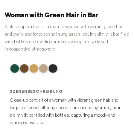
Woman with Green Hair in Bar
A close-up portrait of a mature woman with vibrant green hair
and oversized tortoiseshell sunglasses, set in a dimly lit bar filled
with bottles and swirling smoke, evoking a moody and
introspective atmosphere.
SZENENBESCHREIBUNG
Close-up portrait of a woman with vibrant green hair and
large tortoiseshell sunglasses, surrounded by smoky air in
a dimly lit bar filled with bottles, capturing a moody and
introspective vibe.