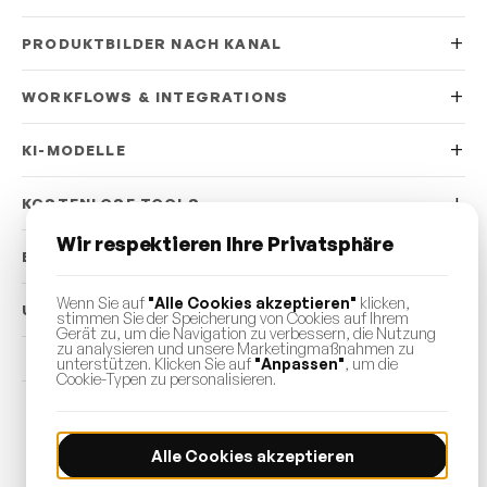
PRODUKTBILDER NACH KANAL
WORKFLOWS & INTEGRATIONS
KI-MODELLE
KOSTENLOSE TOOLS
Wir respektieren Ihre Privatsphäre
ENTDECKEN
Wenn Sie auf
"Alle Cookies akzeptieren"
klicken,
UNTERNEHMEN
stimmen Sie der Speicherung von Cookies auf Ihrem
Gerät zu, um die Navigation zu verbessern, die Nutzung
zu analysieren und unsere Marketingmaßnahmen zu
unterstützen. Klicken Sie auf
"Anpassen"
, um die
Cookie-Typen zu personalisieren.
© 2026 DesignerBox.
Vom Team hinter
LoadFocus
,
FocusBox
&
PostNext
Alle Cookies akzeptieren
Allgemeine Geschäftsbedingungen
Datenschutzerklärung