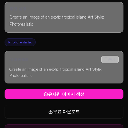
장면 설명
Create an image of an exotic tropical island Art Style:
Photorealistic
Photorealistic
AI 프롬프트
복사
Create an image of an exotic tropical island Art Style:
Photorealistic
유사한 이미지 생성
무료 다운로드