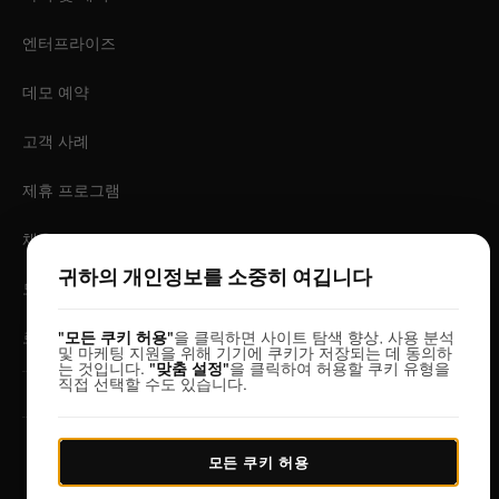
엔터프라이즈
데모 예약
고객 사례
제휴 프로그램
채용
귀하의 개인정보를 소중히 여깁니다
모바일 앱
"모든 쿠키 허용"
을 클릭하면 사이트 탐색 향상, 사용 분석
로그인
및 마케팅 지원을 위해 기기에 쿠키가 저장되는 데 동의하
는 것입니다.
"맞춤 설정"
을 클릭하여 허용할 쿠키 유형을
직접 선택할 수도 있습니다.
© 2026 DesignerBox.
모든 쿠키 허용
같은 팀이 만든 서비스:
LoadFocus
,
FocusBox
&
PostNext
이용약관
개인 정보 보호 정책
데이터 보호
쿠키 설정