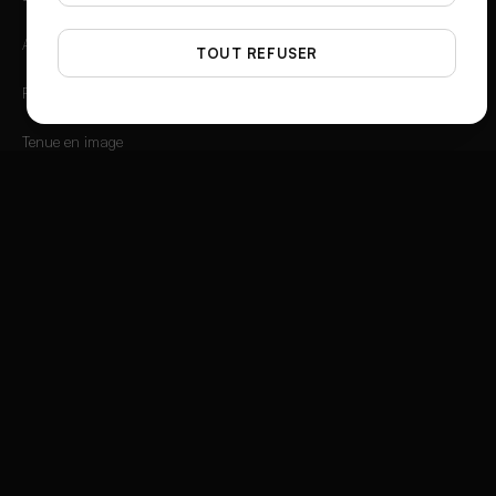
Angles photo
TOUT REFUSER
Flat Lay Studio
Tenue en image
Générateur de Scènes
Créateur Vidéo Mode
Cadre 3D Instagram
Générateur de pubs produit
Social Media Ad Studio
Compositeur Publicités Vidéo
Créateur d'histoire de marque