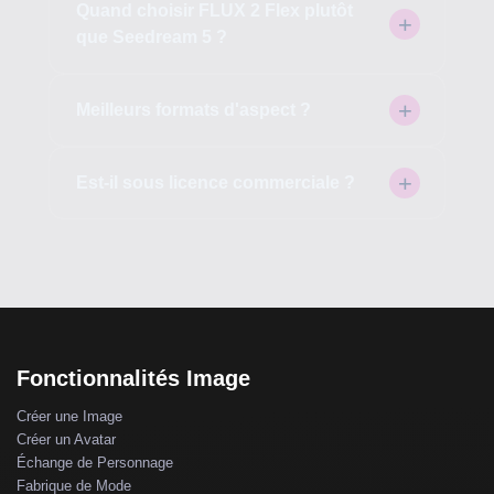
Quand choisir FLUX 2 Flex plutôt
que Seedream 5 ?
Meilleurs formats d'aspect ?
Est-il sous licence commerciale ?
Fonctionnalités Image
Créer une Image
Créer un Avatar
Échange de Personnage
Fabrique de Mode