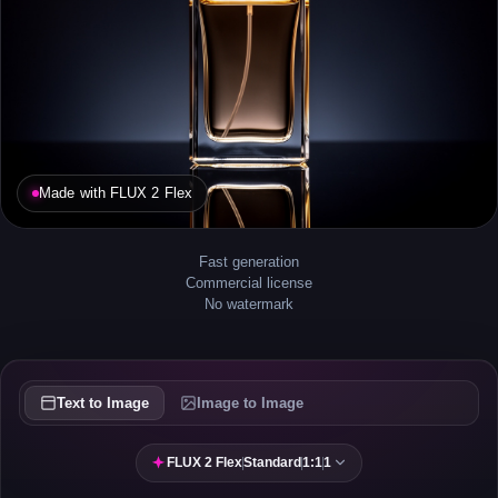
Made with FLUX 2 Flex
Fast generation
Commercial license
No watermark
Text to Image
Image to Image
FLUX 2 Flex
|
Standard
|
1:1
|
1