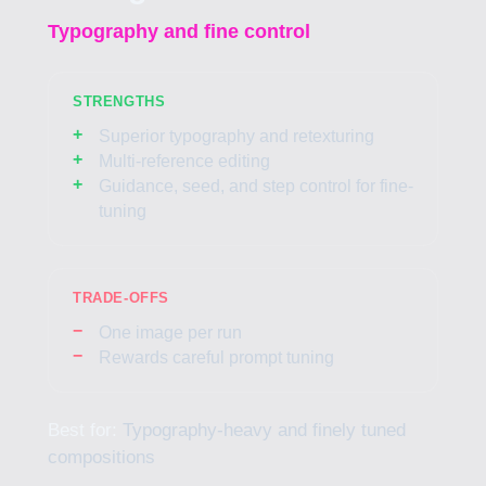
Typography and fine control
STRENGTHS
Superior typography and retexturing
Multi-reference editing
Guidance, seed, and step control for fine-
tuning
TRADE-OFFS
One image per run
Rewards careful prompt tuning
Best for:
Typography-heavy and finely tuned
compositions