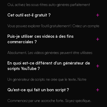
Shorts) et 60 secondes (excellent pour les tutoriels, la
Oui, activez les sous-titres auto-générés parfaitement
narration et le contenu approfondi). L'IA ajuste le rythme et
synchronisés avec la narration.
la densité du contenu selon votre choix.
Cet outil est-il gratuit ?
Vous pouvez explorer l'outil gratuitement ! Créez un compte
gratuit pour commencer.
Puis-je utiliser ces vidéos à des fins
commerciales ?
Absolument. Les vidéos générées peuvent être utilisées
pour tout usage commercial.
En quoi est-ce différent d'un générateur de
scripts YouTube ?
Un générateur de scripts ne crée que le texte. Notre
générateur crée la vidéo complète avec visuels, narration,
Qu'est-ce qui fait un bon script ?
sous-titres et musique.
Commencez par une accroche forte. Soyez spécifique.
Écrivez 50-150 mots pour des vidéos de 30 secondes.