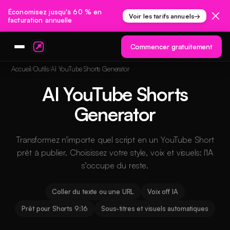
Économisez jusqu'à 60 % en
Voir les tarifs annuels
→
facturation annuelle
Commencer gratuitement
Accueil
Outils
AI YouTube Shorts Generator
AI YouTube Shorts
Generator
Transformez n'importe quel script en un YouTube Short
prêt à publier. Choisissez votre style, voix et visuels: l'IA
s'occupe du reste.
Coller du texte ou une URL
Voix off IA
Prêt pour Shorts 9:16
Sous-titres et visuels automatiques