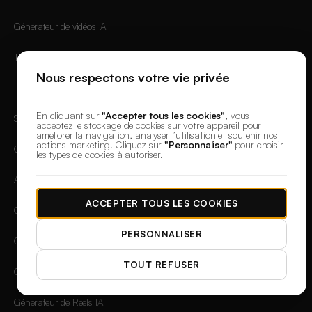
Générateur de vidéos IA
Texte en Vidéo
Nous respectons votre vie privée
Image vers vidéo
En cliquant sur
"Accepter tous les cookies"
, vous
Script vers Vidéo IA
acceptez le stockage de cookies sur votre appareil pour
améliorer la navigation, analyser l’utilisation et soutenir nos
actions marketing. Cliquez sur
"Personnaliser"
pour choisir
Générateur de Vidéos Produit
les types de cookies à autoriser.
Avatar Parlant IA
ACCEPTER TOUS LES COOKIES
Générateur de Vidéos Sans Visage IA
PERSONNALISER
Générateur de Vidéos TikTok IA
TOUT REFUSER
Générateur de YouTube Shorts IA
Générateur de Reels IA