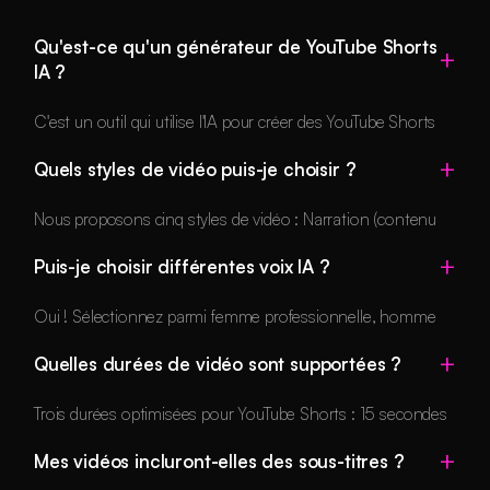
Qu'est-ce qu'un générateur de YouTube Shorts
IA ?
C'est un outil qui utilise l'IA pour créer des YouTube Shorts
complets à partir de texte, incluant visuels, narration, sous-
Quels styles de vidéo puis-je choisir ?
titres et musique.
Nous proposons cinq styles de vidéo : Narration (contenu
porté par un récit et une courbe émotionnelle), Marketing
Puis-je choisir différentes voix IA ?
(vitrines produit et promotion de marque), Éducatif (contenu
informatif avec des explications claires), Divertissement
Oui ! Sélectionnez parmi femme professionnelle, homme
(contenu amusant, aligné sur les tendances, de style viral)
professionnel, femme décontractée ou homme
et Tutoriel (vidéos d'instruction étape par étape). Chaque
Quelles durées de vidéo sont supportées ?
décontracté.
style optimise le rythme, les visuels et le ton selon son
objectif.
Trois durées optimisées pour YouTube Shorts : 15 secondes
(idéal pour les accroches rapides et les teasers), 30
Mes vidéos incluront-elles des sous-titres ?
secondes (le format le plus juste pour la majorité des