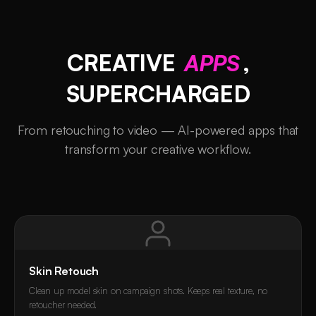
CREATIVE
APPS
,
SUPERCHARGED
From retouching to video — AI-powered apps that
transform your creative workflow.
Skin Retouch
Clean up model skin on campaign shots. Keeps real texture, no
retoucher needed.