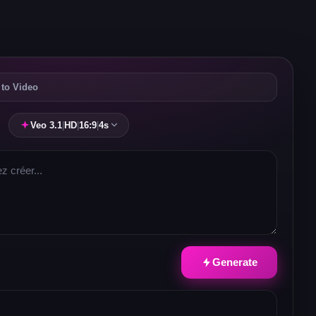
 to Video
Veo 3.1
|
HD
|
16:9
|
4s
Generate