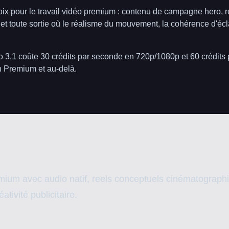
oix pour le travail vidéo premium : contenu de campagne hero, 
t toute sortie où le réalisme du mouvement, la cohérence d'éclai
 3.1 coûte 30 crédits par seconde en 720p/1080p et 60 crédits
n Premium et au-delà.
ium avec audio natif, reels conceptuels cinématograph
tivité publicitaire.