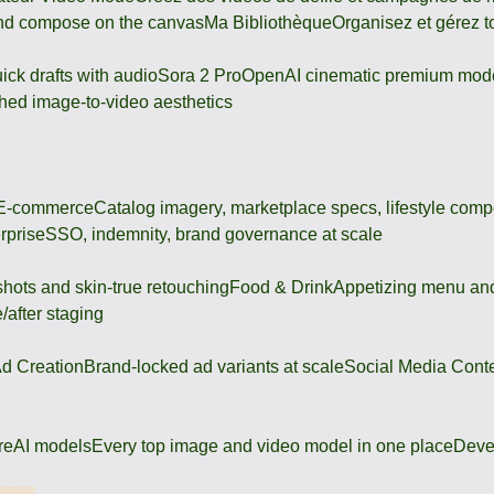
and compose on the canvas
Ma Bibliothèque
Organisez et gérez t
ick drafts with audio
Sora 2 Pro
OpenAI cinematic premium mod
hed image-to-video aesthetics
 E-commerce
Catalog imagery, marketplace specs, lifestyle comp
rprise
SSO, indemnity, brand governance at scale
shots and skin-true retouching
Food & Drink
Appetizing menu and
/after staging
d Creation
Brand-locked ad variants at scale
Social Media Cont
re
AI models
Every top image and video model in one place
Deve