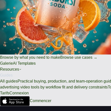
Browse by what you need to make
Browse use cases →
Galerie
AI Templates
Resources
Guides
All guides
Practical buying, production, and team-operation gui
advertising video tools by workflow fit and delivery constraints
T
Tarifs
Connexion
Commencer