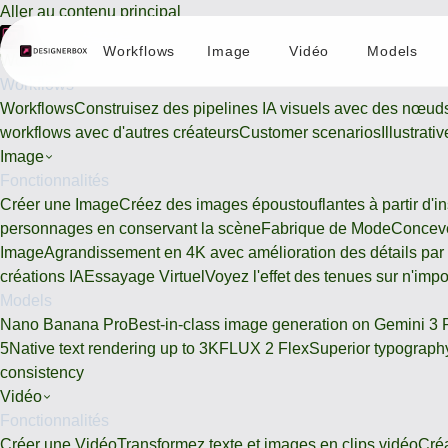
Aller au contenu principal
Workflows
Image
Vidéo
Models
Workflows
Workflows
Workflows
Construisez des pipelines IA visuels avec des nœud
workflows avec d'autres créateurs
Customer scenarios
Illustrat
Image
Fonctionnalités
Créer une Image
Créez des images époustouflantes à partir d'ins
personnages en conservant la scène
Fabrique de Mode
Conceve
Image
Agrandissement en 4K avec amélioration des détails par
créations IA
Essayage Virtuel
Voyez l'effet des tenues sur n'imp
Models
Nano Banana Pro
Best-in-class image generation on Gemini 3 
5
Native text rendering up to 3K
FLUX 2 Flex
Superior typography
consistency
Vidéo
Fonctionnalités
Créer une Vidéo
Transformez texte et images en clips vidéo
Cré