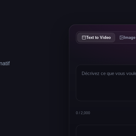
Text to Video
Image
atif
0 / 2,000