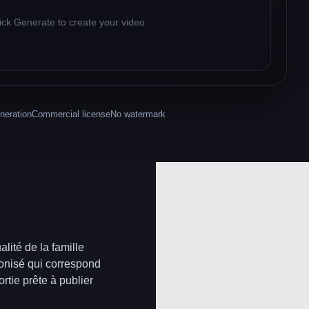
ick Generate to create your video
neration
Commercial license
No watermark
lité de la famille
ronisé qui correspond
rtie prête à publier