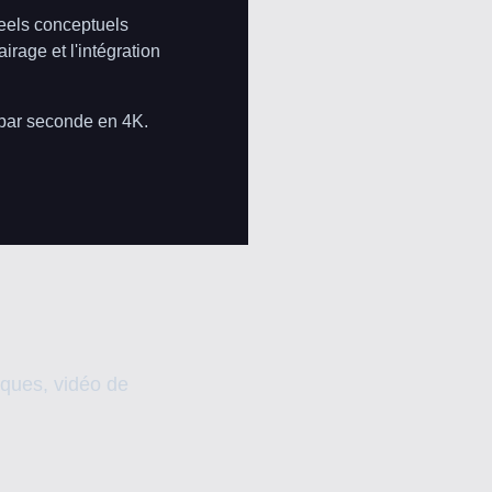
reels conceptuels
rage et l'intégration
 par seconde en 4K.
iques, vidéo de