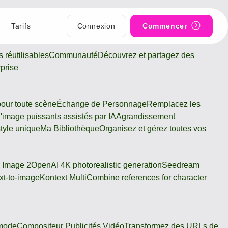
Tarifs
Connexion
Commencer
 réutilisables
Communauté
Découvrez et partagez des
rprise
pour toute scène
Échange de Personnage
Remplacez les
 d'image puissants assistés par IA
Agrandissement
tyle unique
Ma Bibliothèque
Organisez et gérez toutes vos
 Image 2
OpenAI 4K photorealistic generation
Seedream
xt-to-image
Kontext Multi
Combine references for character
 mode
Compositeur Publicités Vidéo
Transformez des URLs de