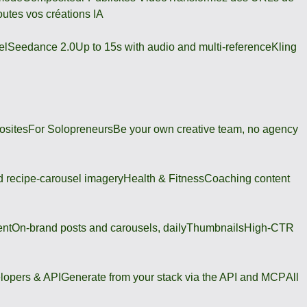
outes vos créations IA
el
Seedance 2.0
Up to 15s with audio and multi-reference
Kling
osites
For Solopreneurs
Be your own creative team, no agency
 recipe-carousel imagery
Health & Fitness
Coaching content
ent
On-brand posts and carousels, daily
Thumbnails
High-CTR
lopers & API
Generate from your stack via the API and MCP
All