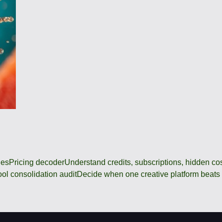
des
Pricing decoder
Understand credits, subscriptions, hidden c
ool consolidation audit
Decide when one creative platform beats a