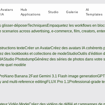
Avatars
Hub
AI
Studio
Galerie
IA
Applications
Templates
s glisser-déposer
Techniques
Empaquetez les workflows en blocs
ive scenarios across advertising, e-commerce, film, creators, ente
tructions texte
Créer un Avatar
Créez des avatars IA cohérents 
z des lookbooks et collections de mode
Studio
Outils d'édition
 IA
Studio Photodump
Générez des séries de photos dans votre s
orte quel modèle
Pro
Nano Banana 2
Fast Gemini 3.1 Flash image generation
GPT
 and multi-reference editing
FLUX Pro 1.1
Professional-grade te
ateur Vidéo Mode
Créez des vidéos de défilé et campagnes de