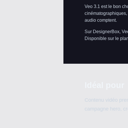
Veo 3.1 est le bon ch
cinématographiques, e
audio comptent.
Sur DesignerBox, Veo
Disponible sur le pla
Idéal pour
Contenu vidéo prem
campagne hero, créa