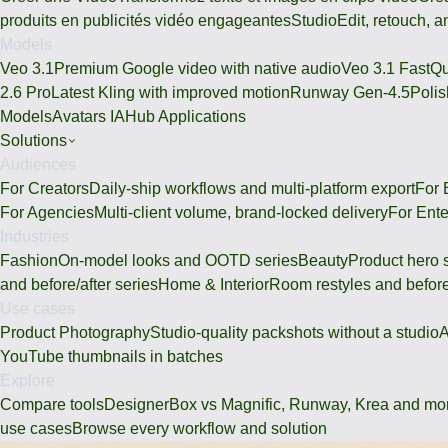
produits en publicités vidéo engageantes
Studio
Edit, retouch, 
Models
Veo 3.1
Premium Google video with native audio
Veo 3.1 Fast
Qu
2.6 Pro
Latest Kling with improved motion
Runway Gen-4.5
Polis
Models
Avatars IA
Hub Applications
Solutions
Audiences
For Creators
Daily-ship workflows and multi-platform export
For
For Agencies
Multi-client volume, brand-locked delivery
For Ente
Industries
Fashion
On-model looks and OOTD series
Beauty
Product hero 
and before/after series
Home & Interior
Room restyles and before
Use cases
Product Photography
Studio-quality packshots without a studio
A
YouTube thumbnails in batches
Explore
Compare tools
DesignerBox vs Magnific, Runway, Krea and mo
use cases
Browse every workflow and solution