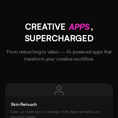
CREATIVE
APPS
,
SUPERCHARGED
From retouching to video — AI-powered apps that
transform your creative workflow.
Skin Retouch
Clean up model skin on campaign shots. Keeps real texture, no
retoucher needed.