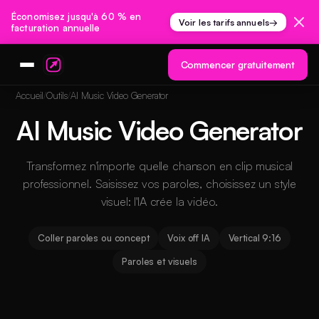
Économisez jusqu'à 60 % en
Voir les tarifs annuels
→
facturation annuelle
Commencer gratuitement
Accueil
Outils
AI Music Video Generator
AI Music Video Generator
Transformez n'importe quelle chanson en clip musical
professionnel. Saisissez vos paroles, choisissez un style
visuel: l'IA crée la vidéo.
Coller paroles ou concept
Voix off IA
Vertical 9:16
Paroles et visuels