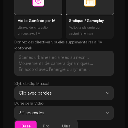
Vidéo Générée par IA
Statique / Gameplay
Générez des clips vidéo
Vidéos satisfaisantes qui
uniques avec l'IA
captent l'attention
Donnez des directives visuelles supplémentaires à l'IA
(optionnel)
Style de Clip Musical
Durée de la Vidéo
Base
Pro
Ultra