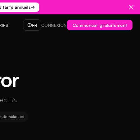
s tarifs annuels
→
Commencer gratuitement
RIFS
FR
CONNEXION
tor
c l'IA.
s automatiques