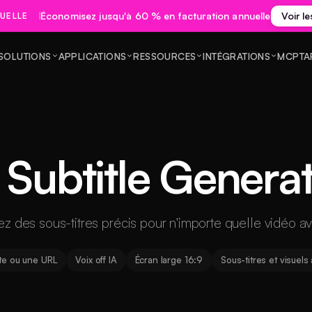
Économisez jusqu'à 60 % en facturation annuelle
Voir le
UELLE
SOLUTIONS
APPLICATIONS
RESSOURCES
INTÉGRATIONS
MCP
TA
 Subtitle Genera
z des sous-titres précis pour n'importe quelle vidéo ave
xte ou une URL
Voix off IA
Écran large 16:9
Sous-titres et visuel