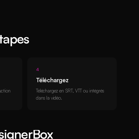
étapes
4
Téléchargez
uction
Téléchargez en SRT, VTT ou intégrés
dans la vidéo.
signerBox