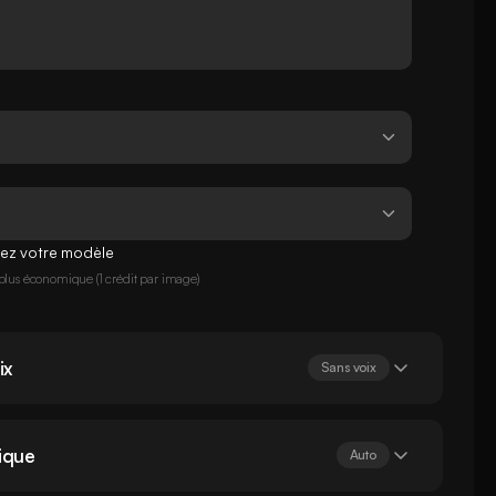
sez votre modèle
plus économique (1 crédit par image)
ix
Sans voix
ique
Auto