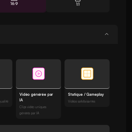
16:9
1:1
Vidéo générée par
Statique / Gameplay
IA
ualité
Vidéos satisfaisantes
Clips vidéo uniques
générés par IA