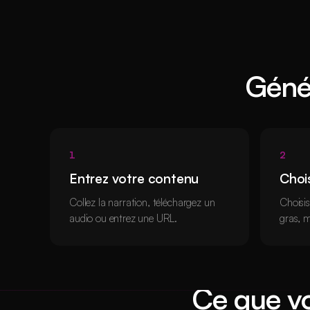
Génér
1
2
Entrez votre contenu
Chois
Collez la narration, téléchargez un
Choisis
audio ou entrez une URL.
gras, m
Ce que v