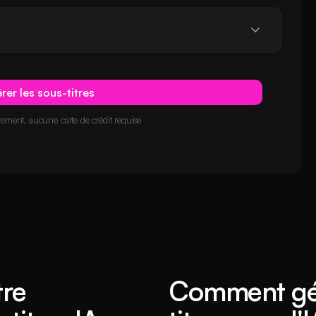
er les sous-titres
ment, aucune carte de crédit requise
tre
Comment gén