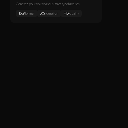
Générez pour voir vos sous-titres synchronisés.
16:9
format
30s
duration
HD
quality