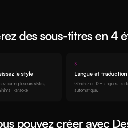
ez des sous-titres en 4 
3
issez le style
Langue et traduction
sez parmi plusieurs styles,
Générez en 12+ langues. Trad
inimal, karaoké.
automatique.
ous pouvez créer avec De