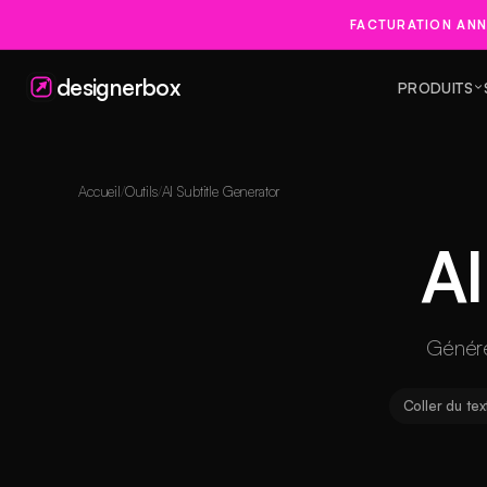
FACTURATION ANN
designerbox
PRODUITS
Accueil
Outils
AI Subtitle Generator
AI
Génére
Coller du te