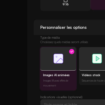
9:16
Personnaliser les options
Type de média
Choisissez quels médias seront utilisés
Images AI animées
Vidéos stock
Images IA avec effets de
Séquences de haute q
mouvement
Indications visuelles (optionnel)