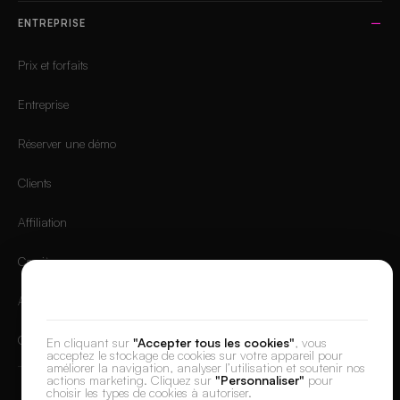
ENTREPRISE
Prix et forfaits
Entreprise
Réserver une démo
Clients
Affiliation
Carrières
Nous respectons votre vie privée
Application Mobile
Connexion
En cliquant sur
"Accepter tous les cookies"
, vous
acceptez le stockage de cookies sur votre appareil pour
améliorer la navigation, analyser l’utilisation et soutenir nos
actions marketing. Cliquez sur
"Personnaliser"
pour
choisir les types de cookies à autoriser.