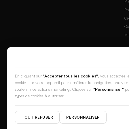
Po
Ph
Cr
Co
Mi
Nous respectons votre vie privée
© 2026 DesignerBox.
Créé par l'équipe derrière
LoadFocus
,
Focus
En cliquant sur
"Accepter tous les cookies"
, vous acceptez l
cookies sur votre appareil pour améliorer la navigation, analyser l
soutenir nos actions marketing. Cliquez sur
"Personnaliser"
pou
DES
types de cookies à autoriser.
TOUT REFUSER
PERSONNALISER