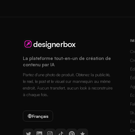
IM
designerbox
Cr
La plateforme tout-en-un de création de
Cr
contenu par IA
Éd
Partez d'une photo de produit. Obtenez la publicité,
Éd
le reel, le post et le visuel sur mannequin au même
Ag
endroit. Aucun transfert, aucun look à reconstruire
à chaque fois.
Éc
Fa
St
Français
Es
Cr