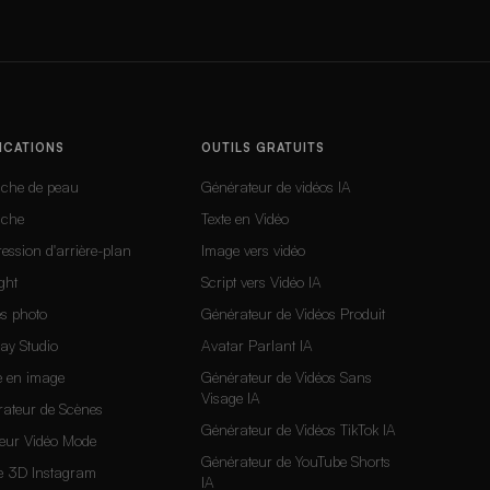
ICATIONS
OUTILS GRATUITS
uche de peau
Générateur de vidéos IA
uche
Texte en Vidéo
ession d'arrière-plan
Image vers vidéo
ght
Script vers Vidéo IA
s photo
Générateur de Vidéos Produit
Lay Studio
Avatar Parlant IA
e en image
Générateur de Vidéos Sans
Visage IA
ateur de Scènes
Générateur de Vidéos TikTok IA
eur Vidéo Mode
Générateur de YouTube Shorts
e 3D Instagram
IA