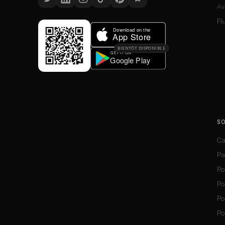
Av
Fl
BIENTÔT DISPONIBLE
S
Ca
Pa
Po
Po
Po
Po