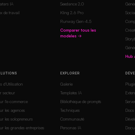
atars IA
Seedance 2.0
Génér
ux de travail
Kling 2.6 Pro
Socia
Runway Gen-4.5
Compo
Comparer tous les
Créat
modèles
→
Story
Géné
Hub 
OLUTIONS
EXPLORER
DÉV
s d'Utilisation
Galerie
Plug
r secteur
Templates IA
Exte
ur l'e-commerce
Bibliothèque de prompts
Serv
ur les agences
Techniques
Docs
ur les solopreneurs
Communauté
Dével
ur les grandes entreprises
Personas IA
Docu