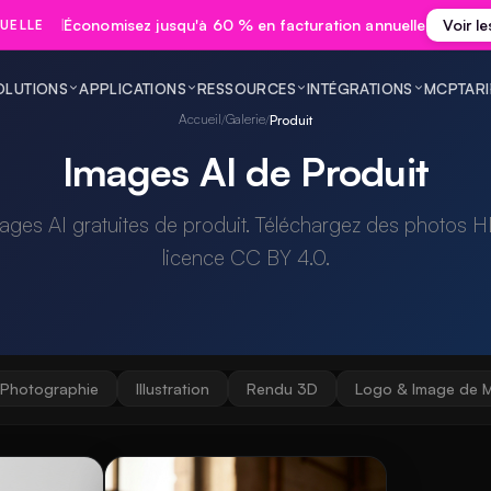
Économisez jusqu'à 60 % en facturation annuelle
Voir le
UELLE
OLUTIONS
APPLICATIONS
RESSOURCES
INTÉGRATIONS
MCP
TARI
Accueil
Galerie
/
/
Produit
Images AI de Produit
ages AI gratuites de produit. Téléchargez des photos H
licence CC BY 4.0.
Photographie
Illustration
Rendu 3D
Logo & Image de 