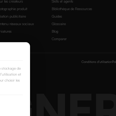
ur les créateurs
Skills et agents
otographie produit
Bibliothèque de Ressources
éation publicitaire
Guides
ntenu réseaux sociaux
Glossaire
niatures
Blog
Comparer
Box
&
PostNext
Conditions d'utilisation
Pol
e stockage de
’utilisation et
r choisir les
IGNE