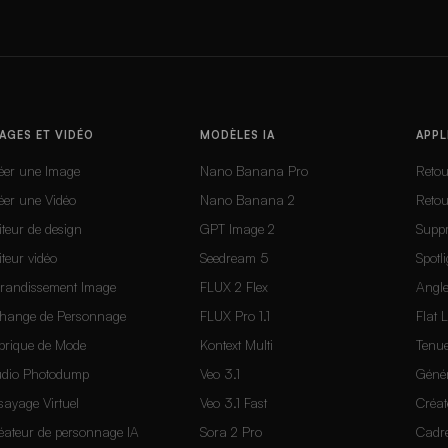
AGES ET VIDÉO
MODÈLES IA
APPL
éer une Image
Nano Banana Pro
Reto
éer une Vidéo
Nano Banana 2
Reto
iteur de design
GPT Image 2
Suppr
iteur vidéo
Seedream 5
Spotli
randissement Image
FLUX 2 Flex
Angle
hange de Personnage
FLUX Pro 1.1
Flat 
brique de Mode
Kontext Multi
Tenu
udio Photodump
Veo 3.1
Génér
sayage Virtuel
Veo 3.1 Fast
Créat
éateur de personnage IA
Sora 2 Pro
Cadr