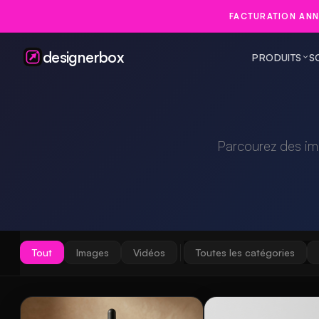
FACTURATION ANN
designerbox
PRODUITS
S
Parcourez des im
Tout
Images
Vidéos
Toutes les catégories