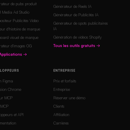
ateur de pubs produit
Générateur de Reels IA
l Media Ad Studio
Générateur de Publicités IA
siteur Publicités Vidéo
Générateur de spots publicitaires
IA
eur d'histoire de marque
Génération de vidéos Shopify
board visuel de marque
Tous les outils gratuits
→
rateur d'images OG
Applications
→
ELOPPEURS
ENTREPRISE
in Figma
Prix et forfaits
nsion Chrome
Entreprise
eur MCP
Réserver une démo
 MCP
Clients
oppeurs et API
Affiliation
mentation
Carrières