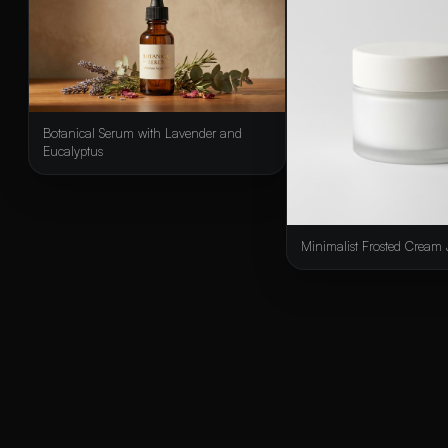
Botanical Serum with Lavender and
Eucalyptus
Minimalist Frosted Cream 