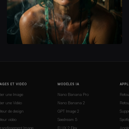
AGES ET VIDÉO
MODÈLES IA
APPL
éer une Image
Nano Banana Pro
Reto
éer une Vidéo
Nano Banana 2
Reto
iteur de design
GPT Image 2
Suppr
iteur vidéo
Seedream 5
Spotli
randissement Image
FLUX 2 Flex
Angle