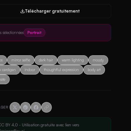
Télécharger gratuitement
es sélectionnées
Portrait
os
mirror selfie
dark hair
warm lighting
moody
k cardigan
indoor
thoughtful expression
body art
mate
AGER
CC BY 4.0 - Utilisation gratuite avec lien vers
DesignerBox.ai