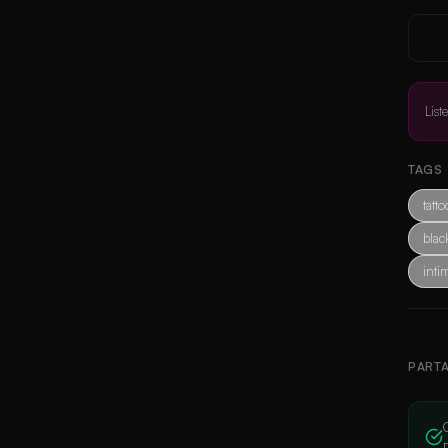
List
TAGS
tatto
blac
inti
PART