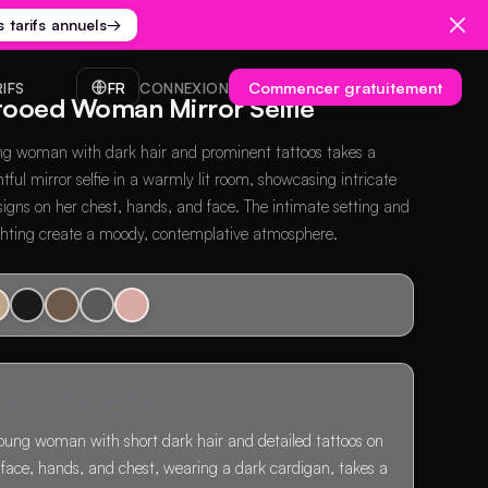
s tarifs annuels
→
Commencer gratuitement
RIFS
FR
CONNEXION
tooed Woman Mirror Selfie
g woman with dark hair and prominent tattoos takes a
tful mirror selfie in a warmly lit room, showcasing intricate
signs on her chest, hands, and face. The intimate setting and
ighting create a moody, contemplative atmosphere.
SCRIPTION DE LA SCÈNE
oung woman with short dark hair and detailed tattoos on
 face, hands, and chest, wearing a dark cardigan, takes a