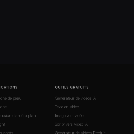
ICATIONS
OUTILS GRATUITS
uche de peau
Générateur de vidéos IA
uche
Texte en Vidéo
ession d'arrière-plan
Image vers vidéo
ght
Script vers Vidéo IA
s photo
Générateur de Vidéos Produit