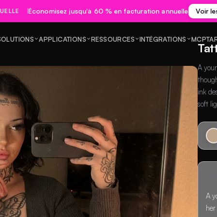
Économisez jusqu'à 60 % en facturation annuelle
Voir le
UELLE
SOLUTIONS
APPLICATIONS
RESSOURCES
INTÉGRATIONS
MCP
TA
Tat
A youn
though
ink de
soft l
DE
A y
her