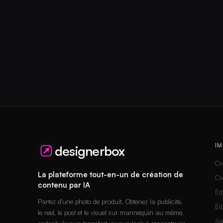
IM
designerbox
Cr
La plateforme tout-en-un de création de
Cr
contenu par IA
Éd
Partez d'une photo de produit. Obtenez la publicité,
Éd
le reel, le post et le visuel sur mannequin au même
Ag