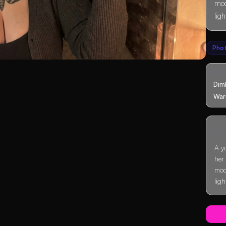
moo
ligh
Pho
DÉ
Dim
War
AI
A y
her
moo
ligh