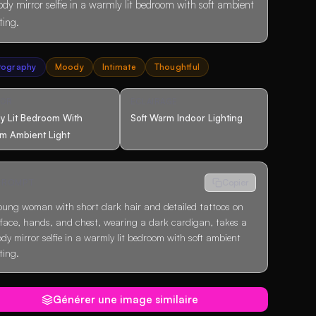
dy mirror selfie in a warmly lit bedroom with soft ambient
ting.
tography
Moody
Intimate
Thoughtful
COR
ÉCLAIRAGE
ly Lit Bedroom With
Soft Warm Indoor Lighting
m Ambient Light
 PROMPT
Copier
oung woman with short dark hair and detailed tattoos on
 face, hands, and chest, wearing a dark cardigan, takes a
dy mirror selfie in a warmly lit bedroom with soft ambient
ting.
Générer une image similaire