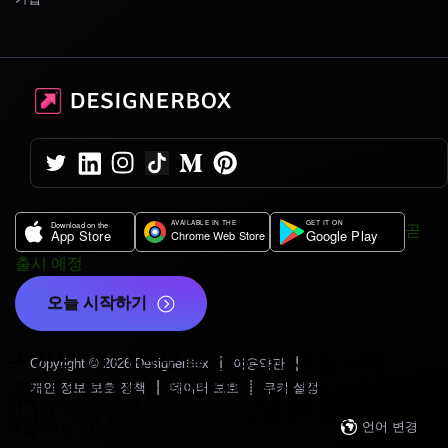
곧
출시 예정
오늘 시작하기
귀하의 개인정보를 소중히 여깁니다
|
|
Copyright © 2026 DesignerBox
이용약관
|
|
"모든 쿠키 허용"
을 클릭하면 사이트 탐색 향상, 사용 분석 및
개인 정보 보호 정책
데이터 보호
쿠키 설정
마케팅 지원을 위해 기기에 쿠키가 저장되는 데 동의하는 것
입니다.
"맞춤 설정"
을 클릭하여 허용할 쿠키 유형을 직접 선
언어 변경
택할 수도 있습니다.