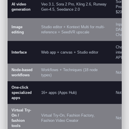
Sora 2 
AI video
Veo 3.1, Sora 2 Pro, Kling 2.6, Runway
Pro pla
generation
Gen-4.5, Seedance 2.0
$200/mo
Inpainti
Image
Studio editor + Kontext Multi for multi-
DALL-E 
editing
reference + SeedVR upscale
ChatG
ChatGP
Interface
Web app + canvas + Studio editor
interfac
API
Node-based
Workflows + Techniques (18 node
Not ava
workflows
types)
One-click
specialized
16+ apps (Apps Hub)
Not ava
apps
Virtual Try-
On /
Virtual Try-On, Fashion Factory,
Not ava
fashion
Fashion Video Creator
tools