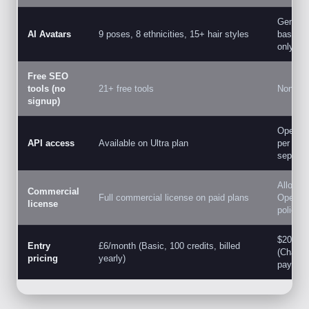
Generic
AI Avatars
9 poses, 8 ethnicities, 15+ hair styles
based g
only
Free SEO
tools (no
21+ free tools
None
signup)
OpenAI 
API access
Available on Ultra plan
per ima
separate
Allowed
Commercial
Full commercial license on paid plans
OpenAI
license
policies
$20/mo
Entry
£6/month (Basic, 100 credits, billed
(ChatGP
pricing
yearly)
pay-per