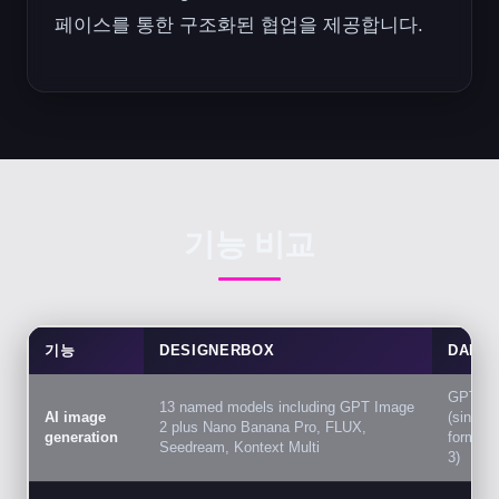
페이스를 통한 구조화된 협업을 제공합니다.
기능 비교
기능
DESIGNERBOX
DALL-
GPT Im
13 named models including GPT Image
AI image
(single
2 plus Nano Banana Pro, FLUX,
generation
formerl
Seedream, Kontext Multi
3)