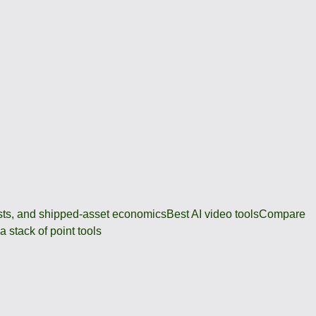
osts, and shipped-asset economics
Best AI video tools
Compare
 stack of point tools