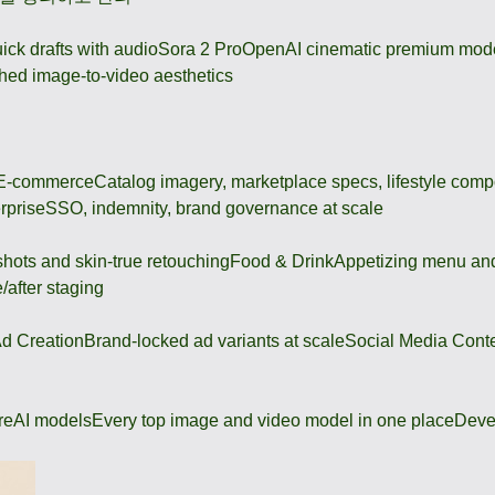
ick drafts with audio
Sora 2 Pro
OpenAI cinematic premium mod
hed image-to-video aesthetics
 E-commerce
Catalog imagery, marketplace specs, lifestyle comp
rprise
SSO, indemnity, brand governance at scale
shots and skin-true retouching
Food & Drink
Appetizing menu and
/after staging
d Creation
Brand-locked ad variants at scale
Social Media Cont
re
AI models
Every top image and video model in one place
Deve