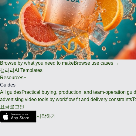
Browse by what you need to make
Browse use cases →
갤러리
AI Templates
Resources
Guides
All guides
Practical buying, production, and team-operation gui
advertising video tools by workflow fit and delivery constraints
T
요금
로그인
시작하기