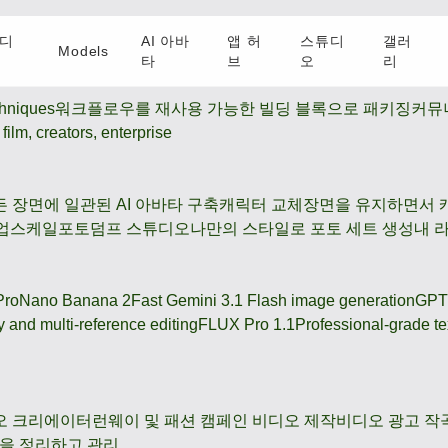
디
AI 아바
앱 허
스튜디
갤러
Models
타
브
오
리
hniques
워크플로우를 재사용 가능한 빌딩 블록으로 패키징
커뮤
film, creators, enterprise
든 장면에 일관된 AI 아바타 구축
캐릭터 교체
장면을 유지하면서 
 업스케일
포토덤프 스튜디오
나만의 스타일로 포토 세트 생성
내 
Pro
Nano Banana 2
Fast Gemini 3.1 Flash image generation
GPT
 and multi-reference editing
FLUX Pro 1.1
Professional-grade te
오 크리에이터
런웨이 및 패션 캠페인 비디오 제작
비디오 광고 작
품을 정리하고 관리