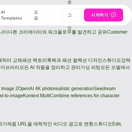
로
AI
요
그
시작하기
Templates
금
인
니티
다른 크리에이터와 워크플로우를 발견하고 공유
Customer
캐릭터 교체
패션 팩토리
룩북과 패션 컬렉션 디자인
스튜디오
강력
라이브러리
모든 AI 작품을 정리하고 관리
가상 피팅
모든 모델에서
 Image 2
OpenAI 4K photorealistic generation
Seedream
xt-to-image
Kontext Multi
Combine references for character
곡가
제품 URL을 매력적인 비디오 광고로 변환
스튜디오
Edit,