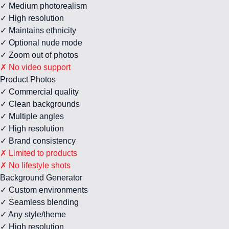
✓ Medium photorealism
✓ High resolution
✓ Maintains ethnicity
✓ Optional nude mode
✓ Zoom out of photos
✗ No video support
Product Photos
✓ Commercial quality
✓ Clean backgrounds
✓ Multiple angles
✓ High resolution
✓ Brand consistency
✗ Limited to products
✗ No lifestyle shots
Background Generator
✓ Custom environments
✓ Seamless blending
✓ Any style/theme
✓ High resolution