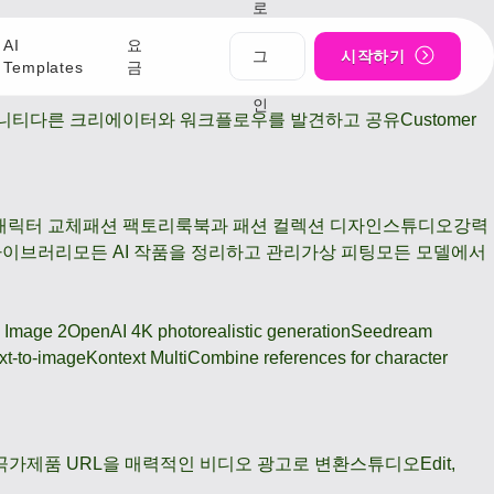
로
AI
요
그
시작하기
Templates
금
인
니티
다른 크리에이터와 워크플로우를 발견하고 공유
Customer
캐릭터 교체
패션 팩토리
룩북과 패션 컬렉션 디자인
스튜디오
강력
라이브러리
모든 AI 작품을 정리하고 관리
가상 피팅
모든 모델에서
 Image 2
OpenAI 4K photorealistic generation
Seedream
xt-to-image
Kontext Multi
Combine references for character
곡가
제품 URL을 매력적인 비디오 광고로 변환
스튜디오
Edit,