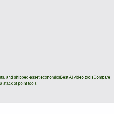
osts, and shipped-asset economics
Best AI video tools
Compare
 stack of point tools