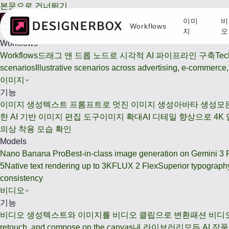
본문으로 건너뛰기
이미
비
Workflows
Workflows
지
오
Workflows
Workflows
드래그 앤 드롭 노드로 시각적 AI 파이프라인 구축
Tec
scenarios
Illustrative scenarios across advertising, e-commerce, 
이미지
기능
이미지 생성
텍스트 프롬프트로 멋진 이미지 생성
아바타 생성
모
한 AI 기반 이미지 편집 도구
이미지 확대
AI 디테일 향상으로 4K
의상 착용 모습 확인
Models
Nano Banana Pro
Best-in-class image generation on Gemini 3 
5
Native text rendering up to 3K
FLUX 2 Flex
Superior typography
consistency
비디오
기능
비디오 생성
텍스트와 이미지를 비디오 클립으로 변환
패션 비디
retouch, and compose on the canvas
내 라이브러리
모든 AI 작