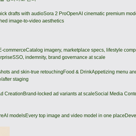
ick drafts with audio
Sora 2 Pro
OpenAI cinematic premium mod
hed image-to-video aesthetics
 E-commerce
Catalog imagery, marketplace specs, lifestyle comp
rprise
SSO, indemnity, brand governance at scale
shots and skin-true retouching
Food & Drink
Appetizing menu and
/after staging
d Creation
Brand-locked ad variants at scale
Social Media Cont
re
AI models
Every top image and video model in one place
Deve