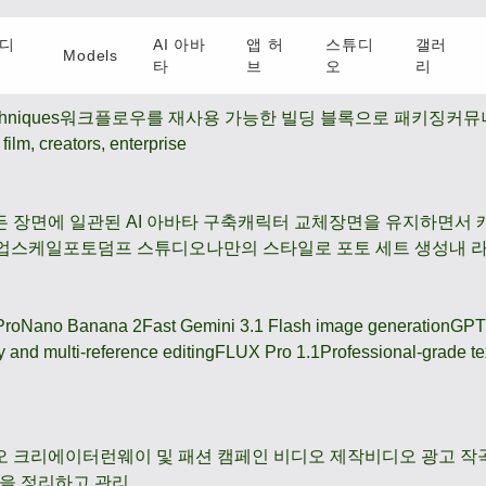
디
AI 아바
앱 허
스튜디
갤러
Models
타
브
오
리
hniques
워크플로우를 재사용 가능한 빌딩 블록으로 패키징
커뮤
film, creators, enterprise
든 장면에 일관된 AI 아바타 구축
캐릭터 교체
장면을 유지하면서 
 업스케일
포토덤프 스튜디오
나만의 스타일로 포토 세트 생성
내 
Pro
Nano Banana 2
Fast Gemini 3.1 Flash image generation
GPT
 and multi-reference editing
FLUX Pro 1.1
Professional-grade te
오 크리에이터
런웨이 및 패션 캠페인 비디오 제작
비디오 광고 작
품을 정리하고 관리