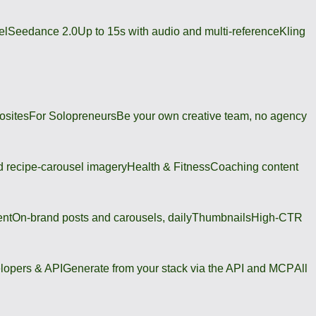
el
Seedance 2.0
Up to 15s with audio and multi-reference
Kling
osites
For Solopreneurs
Be your own creative team, no agency
 recipe-carousel imagery
Health & Fitness
Coaching content
ent
On-brand posts and carousels, daily
Thumbnails
High-CTR
lopers & API
Generate from your stack via the API and MCP
All