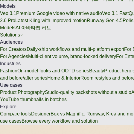
Models
Veo 3.1
Premium Google video with native audio
Veo 3.1 Fast
Qu
2.6 Pro
Latest Kling with improved motion
Runway Gen-4.5
Polis
Models
AI 아바타
앱 허브
Solutions
Audiences
For Creators
Daily-ship workflows and multi-platform export
For
For Agencies
Multi-client volume, brand-locked delivery
For Ente
Industries
Fashion
On-model looks and OOTD series
Beauty
Product hero 
and before/after series
Home & Interior
Room restyles and before
Use cases
Product Photography
Studio-quality packshots without a studio
A
YouTube thumbnails in batches
Explore
Compare tools
DesignerBox vs Magnific, Runway, Krea and mo
use cases
Browse every workflow and solution