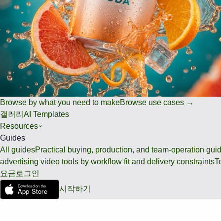
Browse by what you need to make
Browse use cases →
갤러리
AI Templates
Resources
Guides
All guides
Practical buying, production, and team-operation gui
advertising video tools by workflow fit and delivery constraints
T
요금
로그인
시작하기