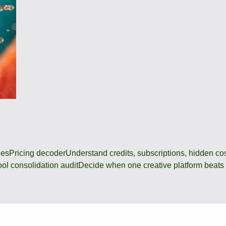
des
Pricing decoder
Understand credits, subscriptions, hidden c
ool consolidation audit
Decide when one creative platform beats a