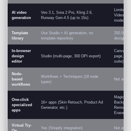
Limited M
AI video
Veo 3.1, Sora 2 Pro, Kling 2.6,
Video, no
generation
Runway Gen-4.5 (up to 15s)
models
Template
Use Studio + AI generation, no
250,000+ 
library
template repository
designed 
In-browser
Canva Edit
design
Studio (multi-page, 300 DPI export)
page, full
editor
suite)
Node-
Workflows + Techniques (18 node
based
Not availa
types)
workflows
Magic Edi
One-click
16+ apps (Skin Retouch, Product Ad
Backgrou
specialized
Generator, etc.)
Remover,
apps
Eraser
Virtual Try-
Yes (Shopify integration)
Not availa
On