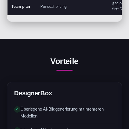
$29.99/mo
Team plan
Per-seat pricing
first 5 se
Vorteile
DesignerBox
Überlegene AI-Bildgenerierung mit mehreren
✓
Modellen