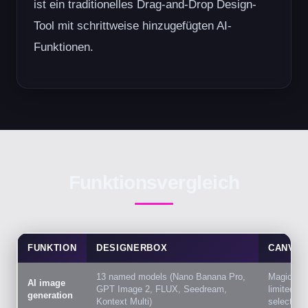
ist ein traditionelles Drag-and-Drop Design-
Tool mit schrittweise hinzugefügten AI-
Funktionen.
Funktionsvergleich
FUNKTION
DESIGNERBOX
CANVA
13 named models (Nano Banana Pro,
Magic Stu
AI image
GPT Image 2, FLUX, Seedream,
limited m
generation
Kontext Multi)
selection