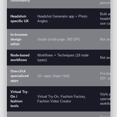
consistency
person con
Built aroun
Headshot-
Headshot Generator app + Photo
headshots
specific UX
Angles
use case
In-browser
design
Studio (multi-page, 300 DPI)
Not availab
editor
Node-based
Workflows + Techniques (18 node
Not availab
workflows
types)
One-click
Pre-built 
specialized
16+ apps (Apps Hub)
(50+ packs
apps
Virtual Try-
Style pack
On /
Virtual Try-On, Fashion Factory,
specialized
fashion
Fashion Video Creator
workflow
tools