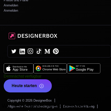
Preise und Pläne
Anmelden
Anmelden
Demnächst verfügbar
Heute starten
|
Copyright © 2026 DesignerBox
Wir respektieren Ihre Privatsphäre
|
|
Allgemeine Geschäftsbedingungen
Datenschutzerklärung