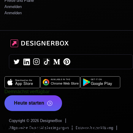
Preise und Pläne
Anmelden
Anmelden
Demnächst verfügbar
Heute starten
|
Copyright © 2026 DesignerBox
Wir respektieren Ihre Privatsphäre
|
|
Allgemeine Geschäftsbedingungen
Datenschutzerklärung