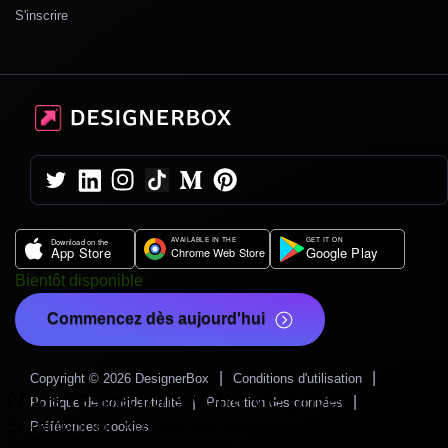
S'inscrire
Bientôt disponible
Commencez dès aujourd'hui
|
|
Copyright © 2026 DesignerBox
Conditions d'utilisation
Nous respectons votre vie privée
|
|
Politique de confidentialité
Protection des données
En cliquant sur
"Accepter tous les cookies"
, vous acceptez
Préférences cookies
le stockage de cookies sur votre appareil pour améliorer la